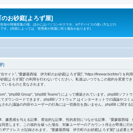
のお砂庭[よろず屋]
告知や情報収集の場、ほかにはパソコンやスマホ、IoTデバイスの使い方などの
です。(内容によっては、管理者が現場に伺う場合があります)
規約
 “当サイト”, “愛媛最西端 伊方町のお砂庭[よろず屋]”, “https://firewar.bi
砂庭[よろず屋]” の利用を行わないでください。私達はいつでもこの規約を変更でき
意しているものと見なされます。
om”, “phpBB Group”, “phpBB Teams”) によって構築されています。phpBBソフトウ
てダウンロードできます。phpBBソフトウェア はインターネットでの議論やコミュニケ
ェア 上でなされた議論の内容やユーザーの行為には一切責任を負いません。phpBB に関
、嫌悪感を与える記事、脅迫的な記事、性的差別につながる記事、 “愛媛最西端 伊
は同意します。この規約を破った場合、対象ユーザーのアカウント停止が即座に行
IPアドレス が記録されます。 “愛媛最西端 伊方町のお砂庭[よろず屋]” は必