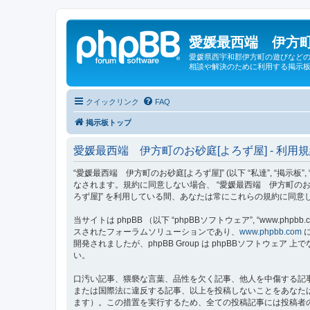
愛媛最西端 伊方町
愛媛県西宇和郡伊方町の遊びなどの
相談や解決のために利用する掲示板
クイックリンク
FAQ
掲示板トップ
愛媛最西端 伊方町のお砂庭[よろず屋] - 利用
“愛媛最西端 伊方町のお砂庭[よろず屋]” (以下 “私達”, “掲示板”,
なされます。規約に同意しない場合、 “愛媛最西端 伊方町のお
ろず屋]” を利用している間、あなたは常にこれらの規約に同
当サイトは phpBB （以下 “phpBBソフトウェア”, “www.phpbb.c
スされたフォーラムソリューションであり、
www.phpbb.com
に
開発されましたが、phpBB Group は phpBBソフトウ
い。
口汚い記事、猥褻な言葉、品性を欠く記事、他人を中傷する記事
または国際法に違反する記事、以上を投稿しないことをあなた
ます）。この措置を実行するため、全ての投稿記事には投稿者の 