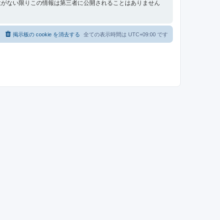
意がない限りこの情報は第三者に公開されることはありません
掲示板の cookie を消去する
全ての表示時間は
UTC+09:00
です