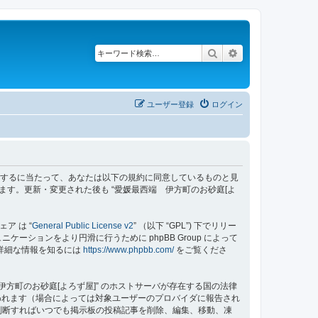
検索
詳細検索
ユーザー登録
ログイン
z/bbs”) を利用するに当たって、あなたは以下の規約に同意しているものと見
ます。更新・変更された後も “愛媛最西端 伊方町のお砂庭[よ
ェア は “
General Public License v2
” （以下 “GPL”) 下でリリー
ーションをより円滑に行うために phpBB Group によって
する詳細な情報を知るには
https://www.phpbb.com/
をご覧くださ
方町のお砂庭[よろず屋]” のホストサーバが存在する国の法律
われます（場合によっては対象ユーザーのプロバイダに報告され
要と判断すればいつでも掲示板の投稿記事を削除、編集、移動、凍