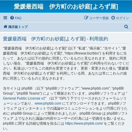
愛媛最西端 伊方町のお砂庭[よろず屋]
FAQ
ユーザー登録
ログイン
検
掲示板トップ
索
愛媛最西端 伊方町のお砂庭[よろず屋] - 利用規約
“愛媛最西端 伊方町のお砂庭[よろず屋]” (以下 “私達”, “掲示板”, “当サイト”, “愛
媛最西端 伊方町のお砂庭[よろず屋]”, “https://firewar.biz/bbs”) を利用するに当
たって、あなたは以下の規約に同意しているものと見なされます。規約に同意
しない場合、 “愛媛最西端 伊方町のお砂庭[よろず屋]” の利用を行わないでくだ
さい。私達はいつでもこの規約を変更できます。更新・変更された後も “愛媛最
西端 伊方町のお砂庭[よろず屋]” を利用している間、あなたは常にこれらの規
約に同意しているものと見なされます。
当サイトは phpBB （以下 “phpBBソフトウェア”, “www.phpbb.com”, “phpBB
Group”, “phpBB Teams”) によって構築されています。phpBBソフトウェア は “
General Public License v2
” （以下 “GPL”) 下でリリースされたフォーラムソリ
ューションであり、
www.phpbb.com
にてダウンロードできます。phpBBソフ
トウェア はインターネットでの議論やコミュニケーションをより円滑に行うた
めに phpBB Group によって開発されましたが、phpBB Group は phpBBソフト
ウェア 上でなされた議論の内容やユーザーの行為には一切責任を負いません。
phpBB に関する詳細な情報を知るには
https://www.phpbb.com/
をご覧くださ
い。