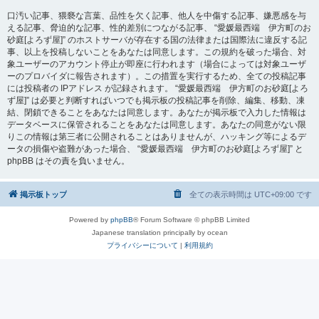
口汚い記事、猥褻な言葉、品性を欠く記事、他人を中傷する記事、嫌悪感を与
える記事、脅迫的な記事、性的差別につながる記事、 “愛媛最西端 伊方町のお
砂庭[よろず屋]” のホストサーバが存在する国の法律または国際法に違反する記
事、以上を投稿しないことをあなたは同意します。この規約を破った場合、対
象ユーザーのアカウント停止が即座に行われます（場合によっては対象ユーザ
ーのプロバイダに報告されます）。この措置を実行するため、全ての投稿記事
には投稿者の IPアドレス が記録されます。 “愛媛最西端 伊方町のお砂庭[よろ
ず屋]” は必要と判断すればいつでも掲示板の投稿記事を削除、編集、移動、凍
結、閉鎖できることをあなたは同意します。あなたが掲示板で入力した情報は
データベースに保管されることをあなたは同意します。あなたの同意がない限
りこの情報は第三者に公開されることはありませんが、ハッキング等によるデ
ータの損傷や盗難があった場合、 “愛媛最西端 伊方町のお砂庭[よろず屋]” と
phpBB はその責を負いません。
掲示板トップ
全ての表示時間は
UTC+09:00
です
Powered by
phpBB
® Forum Software © phpBB Limited
Japanese translation principally by ocean
プライバシーについて
|
利用規約