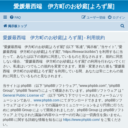
愛媛最西端 伊方町のお砂庭[よろず屋]
FAQ
ユーザー登録
ログイン
検
掲示板トップ
索
愛媛最西端 伊方町のお砂庭[よろず屋] - 利用規約
“愛媛最西端 伊方町のお砂庭[よろず屋]” (以下 “私達”, “掲示板”, “当サイト”, “愛
媛最西端 伊方町のお砂庭[よろず屋]”, “https://firewar.biz/bbs”) を利用するに当
たって、あなたは以下の規約に同意しているものと見なされます。規約に同意
しない場合、 “愛媛最西端 伊方町のお砂庭[よろず屋]” の利用を行わないでくだ
さい。私達はいつでもこの規約を変更できます。更新・変更された後も “愛媛最
西端 伊方町のお砂庭[よろず屋]” を利用している間、あなたは常にこれらの規
約に同意しているものと見なされます。
当サイトは phpBB （以下 “phpBBソフトウェア”, “www.phpbb.com”, “phpBB
Group”, “phpBB Teams”) によって構築されています。phpBBソフトウェア は “
General Public License v2
” （以下 “GPL”) 下でリリースされたフォーラムソリ
ューションであり、
www.phpbb.com
にてダウンロードできます。phpBBソフ
トウェア はインターネットでの議論やコミュニケーションをより円滑に行うた
めに phpBB Group によって開発されましたが、phpBB Group は phpBBソフト
ウェア 上でなされた議論の内容やユーザーの行為には一切責任を負いません。
phpBB に関する詳細な情報を知るには
https://www.phpbb.com/
をご覧くださ
い。