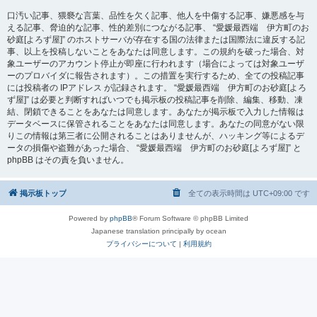
口汚い記事、猥褻な言葉、品性を欠く記事、他人を中傷する記事、嫌悪感を与
える記事、脅迫的な記事、性的差別につながる記事、 “愛媛最西端 伊方町のお
砂庭[よろず屋]” のホストサーバが存在する国の法律または国際法に違反する記
事、以上を投稿しないことをあなたは同意します。この規約を破った場合、対
象ユーザーのアカウント停止が即座に行われます（場合によっては対象ユーザ
ーのプロバイダに報告されます）。この措置を実行するため、全ての投稿記事
には投稿者の IPアドレス が記録されます。 “愛媛最西端 伊方町のお砂庭[よろ
ず屋]” は必要と判断すればいつでも掲示板の投稿記事を削除、編集、移動、凍
結、閉鎖できることをあなたは同意します。あなたが掲示板で入力した情報は
データベースに保管されることをあなたは同意します。あなたの同意がない限
りこの情報は第三者に公開されることはありませんが、ハッキング等によるデ
ータの損傷や盗難があった場合、 “愛媛最西端 伊方町のお砂庭[よろず屋]” と
phpBB はその責を負いません。
掲示板トップ
全ての表示時間は
UTC+09:00
です
Powered by
phpBB
® Forum Software © phpBB Limited
Japanese translation principally by ocean
プライバシーについて
|
利用規約