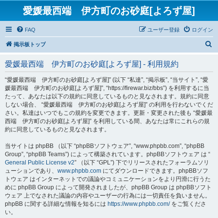
愛媛最西端 伊方町のお砂庭[よろず屋]
FAQ
ユーザー登録
ログイン
検
掲示板トップ
索
愛媛最西端 伊方町のお砂庭[よろず屋] - 利用規約
“愛媛最西端 伊方町のお砂庭[よろず屋]” (以下 “私達”, “掲示板”, “当サイト”, “愛
媛最西端 伊方町のお砂庭[よろず屋]”, “https://firewar.biz/bbs”) を利用するに当
たって、あなたは以下の規約に同意しているものと見なされます。規約に同意
しない場合、 “愛媛最西端 伊方町のお砂庭[よろず屋]” の利用を行わないでくだ
さい。私達はいつでもこの規約を変更できます。更新・変更された後も “愛媛最
西端 伊方町のお砂庭[よろず屋]” を利用している間、あなたは常にこれらの規
約に同意しているものと見なされます。
当サイトは phpBB （以下 “phpBBソフトウェア”, “www.phpbb.com”, “phpBB
Group”, “phpBB Teams”) によって構築されています。phpBBソフトウェア は “
General Public License v2
” （以下 “GPL”) 下でリリースされたフォーラムソリ
ューションであり、
www.phpbb.com
にてダウンロードできます。phpBBソフ
トウェア はインターネットでの議論やコミュニケーションをより円滑に行うた
めに phpBB Group によって開発されましたが、phpBB Group は phpBBソフト
ウェア 上でなされた議論の内容やユーザーの行為には一切責任を負いません。
phpBB に関する詳細な情報を知るには
https://www.phpbb.com/
をご覧くださ
い。