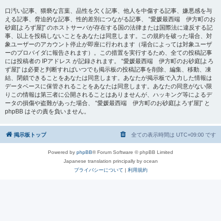
口汚い記事、猥褻な言葉、品性を欠く記事、他人を中傷する記事、嫌悪感を与
える記事、脅迫的な記事、性的差別につながる記事、 “愛媛最西端 伊方町のお
砂庭[よろず屋]” のホストサーバが存在する国の法律または国際法に違反する記
事、以上を投稿しないことをあなたは同意します。この規約を破った場合、対
象ユーザーのアカウント停止が即座に行われます（場合によっては対象ユーザ
ーのプロバイダに報告されます）。この措置を実行するため、全ての投稿記事
には投稿者の IPアドレス が記録されます。 “愛媛最西端 伊方町のお砂庭[よろ
ず屋]” は必要と判断すればいつでも掲示板の投稿記事を削除、編集、移動、凍
結、閉鎖できることをあなたは同意します。あなたが掲示板で入力した情報は
データベースに保管されることをあなたは同意します。あなたの同意がない限
りこの情報は第三者に公開されることはありませんが、ハッキング等によるデ
ータの損傷や盗難があった場合、 “愛媛最西端 伊方町のお砂庭[よろず屋]” と
phpBB はその責を負いません。
掲示板トップ
全ての表示時間は
UTC+09:00
です
Powered by
phpBB
® Forum Software © phpBB Limited
Japanese translation principally by ocean
プライバシーについて
|
利用規約