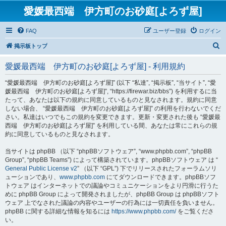
愛媛最西端 伊方町のお砂庭[よろず屋]
FAQ
ユーザー登録
ログイン
検
掲示板トップ
索
愛媛最西端 伊方町のお砂庭[よろず屋] - 利用規約
“愛媛最西端 伊方町のお砂庭[よろず屋]” (以下 “私達”, “掲示板”, “当サイト”, “愛
媛最西端 伊方町のお砂庭[よろず屋]”, “https://firewar.biz/bbs”) を利用するに当
たって、あなたは以下の規約に同意しているものと見なされます。規約に同意
しない場合、 “愛媛最西端 伊方町のお砂庭[よろず屋]” の利用を行わないでくだ
さい。私達はいつでもこの規約を変更できます。更新・変更された後も “愛媛最
西端 伊方町のお砂庭[よろず屋]” を利用している間、あなたは常にこれらの規
約に同意しているものと見なされます。
当サイトは phpBB （以下 “phpBBソフトウェア”, “www.phpbb.com”, “phpBB
Group”, “phpBB Teams”) によって構築されています。phpBBソフトウェア は “
General Public License v2
” （以下 “GPL”) 下でリリースされたフォーラムソリ
ューションであり、
www.phpbb.com
にてダウンロードできます。phpBBソフ
トウェア はインターネットでの議論やコミュニケーションをより円滑に行うた
めに phpBB Group によって開発されましたが、phpBB Group は phpBBソフト
ウェア 上でなされた議論の内容やユーザーの行為には一切責任を負いません。
phpBB に関する詳細な情報を知るには
https://www.phpbb.com/
をご覧くださ
い。