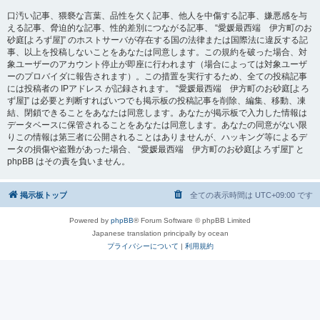
口汚い記事、猥褻な言葉、品性を欠く記事、他人を中傷する記事、嫌悪感を与
える記事、脅迫的な記事、性的差別につながる記事、 “愛媛最西端 伊方町のお
砂庭[よろず屋]” のホストサーバが存在する国の法律または国際法に違反する記
事、以上を投稿しないことをあなたは同意します。この規約を破った場合、対
象ユーザーのアカウント停止が即座に行われます（場合によっては対象ユーザ
ーのプロバイダに報告されます）。この措置を実行するため、全ての投稿記事
には投稿者の IPアドレス が記録されます。 “愛媛最西端 伊方町のお砂庭[よろ
ず屋]” は必要と判断すればいつでも掲示板の投稿記事を削除、編集、移動、凍
結、閉鎖できることをあなたは同意します。あなたが掲示板で入力した情報は
データベースに保管されることをあなたは同意します。あなたの同意がない限
りこの情報は第三者に公開されることはありませんが、ハッキング等によるデ
ータの損傷や盗難があった場合、 “愛媛最西端 伊方町のお砂庭[よろず屋]” と
phpBB はその責を負いません。
掲示板トップ
全ての表示時間は
UTC+09:00
です
Powered by
phpBB
® Forum Software © phpBB Limited
Japanese translation principally by ocean
プライバシーについて
|
利用規約