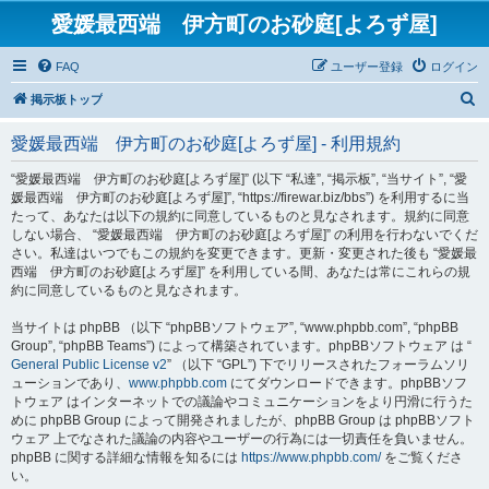
愛媛最西端 伊方町のお砂庭[よろず屋]
FAQ
ユーザー登録
ログイン
検
掲示板トップ
索
愛媛最西端 伊方町のお砂庭[よろず屋] - 利用規約
“愛媛最西端 伊方町のお砂庭[よろず屋]” (以下 “私達”, “掲示板”, “当サイト”, “愛
媛最西端 伊方町のお砂庭[よろず屋]”, “https://firewar.biz/bbs”) を利用するに当
たって、あなたは以下の規約に同意しているものと見なされます。規約に同意
しない場合、 “愛媛最西端 伊方町のお砂庭[よろず屋]” の利用を行わないでくだ
さい。私達はいつでもこの規約を変更できます。更新・変更された後も “愛媛最
西端 伊方町のお砂庭[よろず屋]” を利用している間、あなたは常にこれらの規
約に同意しているものと見なされます。
当サイトは phpBB （以下 “phpBBソフトウェア”, “www.phpbb.com”, “phpBB
Group”, “phpBB Teams”) によって構築されています。phpBBソフトウェア は “
General Public License v2
” （以下 “GPL”) 下でリリースされたフォーラムソリ
ューションであり、
www.phpbb.com
にてダウンロードできます。phpBBソフ
トウェア はインターネットでの議論やコミュニケーションをより円滑に行うた
めに phpBB Group によって開発されましたが、phpBB Group は phpBBソフト
ウェア 上でなされた議論の内容やユーザーの行為には一切責任を負いません。
phpBB に関する詳細な情報を知るには
https://www.phpbb.com/
をご覧くださ
い。