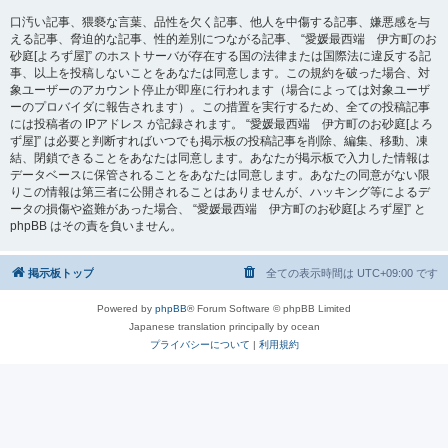
口汚い記事、猥褻な言葉、品性を欠く記事、他人を中傷する記事、嫌悪感を与
える記事、脅迫的な記事、性的差別につながる記事、 “愛媛最西端 伊方町のお
砂庭[よろず屋]” のホストサーバが存在する国の法律または国際法に違反する記
事、以上を投稿しないことをあなたは同意します。この規約を破った場合、対
象ユーザーのアカウント停止が即座に行われます（場合によっては対象ユーザ
ーのプロバイダに報告されます）。この措置を実行するため、全ての投稿記事
には投稿者の IPアドレス が記録されます。 “愛媛最西端 伊方町のお砂庭[よろ
ず屋]” は必要と判断すればいつでも掲示板の投稿記事を削除、編集、移動、凍
結、閉鎖できることをあなたは同意します。あなたが掲示板で入力した情報は
データベースに保管されることをあなたは同意します。あなたの同意がない限
りこの情報は第三者に公開されることはありませんが、ハッキング等によるデ
ータの損傷や盗難があった場合、 “愛媛最西端 伊方町のお砂庭[よろず屋]” と
phpBB はその責を負いません。
掲示板トップ
全ての表示時間は
UTC+09:00
です
Powered by
phpBB
® Forum Software © phpBB Limited
Japanese translation principally by ocean
プライバシーについて
|
利用規約