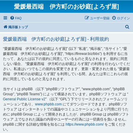
愛媛最西端 伊方町のお砂庭[よろず屋]
FAQ
ユーザー登録
ログイン
検
掲示板トップ
索
愛媛最西端 伊方町のお砂庭[よろず屋] - 利用規約
“愛媛最西端 伊方町のお砂庭[よろず屋]” (以下 “私達”, “掲示板”, “当サイト”, “愛
媛最西端 伊方町のお砂庭[よろず屋]”, “https://firewar.biz/bbs”) を利用するに当
たって、あなたは以下の規約に同意しているものと見なされます。規約に同意
しない場合、 “愛媛最西端 伊方町のお砂庭[よろず屋]” の利用を行わないでくだ
さい。私達はいつでもこの規約を変更できます。更新・変更された後も “愛媛最
西端 伊方町のお砂庭[よろず屋]” を利用している間、あなたは常にこれらの規
約に同意しているものと見なされます。
当サイトは phpBB （以下 “phpBBソフトウェア”, “www.phpbb.com”, “phpBB
Group”, “phpBB Teams”) によって構築されています。phpBBソフトウェア は “
General Public License v2
” （以下 “GPL”) 下でリリースされたフォーラムソリ
ューションであり、
www.phpbb.com
にてダウンロードできます。phpBBソフ
トウェア はインターネットでの議論やコミュニケーションをより円滑に行うた
めに phpBB Group によって開発されましたが、phpBB Group は phpBBソフト
ウェア 上でなされた議論の内容やユーザーの行為には一切責任を負いません。
phpBB に関する詳細な情報を知るには
https://www.phpbb.com/
をご覧くださ
い。