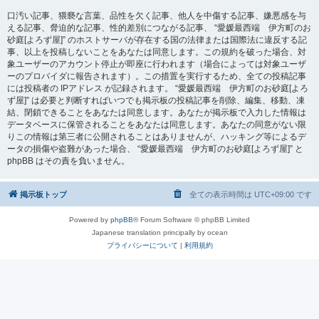
口汚い記事、猥褻な言葉、品性を欠く記事、他人を中傷する記事、嫌悪感を与
える記事、脅迫的な記事、性的差別につながる記事、 “愛媛最西端 伊方町のお
砂庭[よろず屋]” のホストサーバが存在する国の法律または国際法に違反する記
事、以上を投稿しないことをあなたは同意します。この規約を破った場合、対
象ユーザーのアカウント停止が即座に行われます（場合によっては対象ユーザ
ーのプロバイダに報告されます）。この措置を実行するため、全ての投稿記事
には投稿者の IPアドレス が記録されます。 “愛媛最西端 伊方町のお砂庭[よろ
ず屋]” は必要と判断すればいつでも掲示板の投稿記事を削除、編集、移動、凍
結、閉鎖できることをあなたは同意します。あなたが掲示板で入力した情報は
データベースに保管されることをあなたは同意します。あなたの同意がない限
りこの情報は第三者に公開されることはありませんが、ハッキング等によるデ
ータの損傷や盗難があった場合、 “愛媛最西端 伊方町のお砂庭[よろず屋]” と
phpBB はその責を負いません。
掲示板トップ
全ての表示時間は
UTC+09:00
です
Powered by
phpBB
® Forum Software © phpBB Limited
Japanese translation principally by ocean
プライバシーについて
|
利用規約