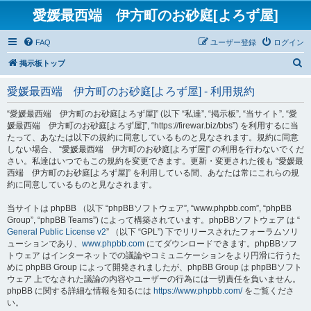
愛媛最西端 伊方町のお砂庭[よろず屋]
FAQ
ユーザー登録
ログイン
検
掲示板トップ
索
愛媛最西端 伊方町のお砂庭[よろず屋] - 利用規約
“愛媛最西端 伊方町のお砂庭[よろず屋]” (以下 “私達”, “掲示板”, “当サイト”, “愛
媛最西端 伊方町のお砂庭[よろず屋]”, “https://firewar.biz/bbs”) を利用するに当
たって、あなたは以下の規約に同意しているものと見なされます。規約に同意
しない場合、 “愛媛最西端 伊方町のお砂庭[よろず屋]” の利用を行わないでくだ
さい。私達はいつでもこの規約を変更できます。更新・変更された後も “愛媛最
西端 伊方町のお砂庭[よろず屋]” を利用している間、あなたは常にこれらの規
約に同意しているものと見なされます。
当サイトは phpBB （以下 “phpBBソフトウェア”, “www.phpbb.com”, “phpBB
Group”, “phpBB Teams”) によって構築されています。phpBBソフトウェア は “
General Public License v2
” （以下 “GPL”) 下でリリースされたフォーラムソリ
ューションであり、
www.phpbb.com
にてダウンロードできます。phpBBソフ
トウェア はインターネットでの議論やコミュニケーションをより円滑に行うた
めに phpBB Group によって開発されましたが、phpBB Group は phpBBソフト
ウェア 上でなされた議論の内容やユーザーの行為には一切責任を負いません。
phpBB に関する詳細な情報を知るには
https://www.phpbb.com/
をご覧くださ
い。