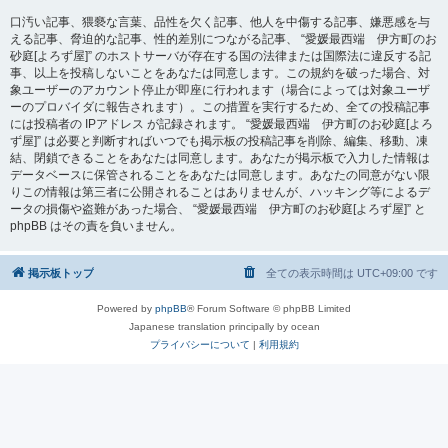
口汚い記事、猥褻な言葉、品性を欠く記事、他人を中傷する記事、嫌悪感を与
える記事、脅迫的な記事、性的差別につながる記事、 “愛媛最西端 伊方町のお
砂庭[よろず屋]” のホストサーバが存在する国の法律または国際法に違反する記
事、以上を投稿しないことをあなたは同意します。この規約を破った場合、対
象ユーザーのアカウント停止が即座に行われます（場合によっては対象ユーザ
ーのプロバイダに報告されます）。この措置を実行するため、全ての投稿記事
には投稿者の IPアドレス が記録されます。 “愛媛最西端 伊方町のお砂庭[よろ
ず屋]” は必要と判断すればいつでも掲示板の投稿記事を削除、編集、移動、凍
結、閉鎖できることをあなたは同意します。あなたが掲示板で入力した情報は
データベースに保管されることをあなたは同意します。あなたの同意がない限
りこの情報は第三者に公開されることはありませんが、ハッキング等によるデ
ータの損傷や盗難があった場合、 “愛媛最西端 伊方町のお砂庭[よろず屋]” と
phpBB はその責を負いません。
掲示板トップ
全ての表示時間は
UTC+09:00
です
Powered by
phpBB
® Forum Software © phpBB Limited
Japanese translation principally by ocean
プライバシーについて
|
利用規約