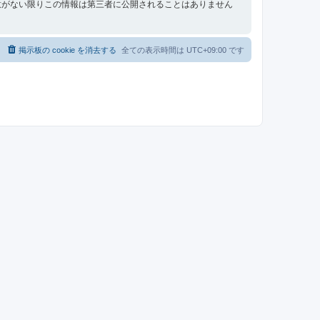
意がない限りこの情報は第三者に公開されることはありません
掲示板の cookie を消去する
全ての表示時間は
UTC+09:00
です