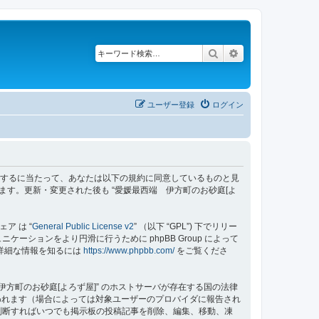
検索
詳細検索
ユーザー登録
ログイン
z/bbs”) を利用するに当たって、あなたは以下の規約に同意しているものと見
ます。更新・変更された後も “愛媛最西端 伊方町のお砂庭[よ
ェア は “
General Public License v2
” （以下 “GPL”) 下でリリー
ーションをより円滑に行うために phpBB Group によって
する詳細な情報を知るには
https://www.phpbb.com/
をご覧くださ
方町のお砂庭[よろず屋]” のホストサーバが存在する国の法律
われます（場合によっては対象ユーザーのプロバイダに報告され
要と判断すればいつでも掲示板の投稿記事を削除、編集、移動、凍