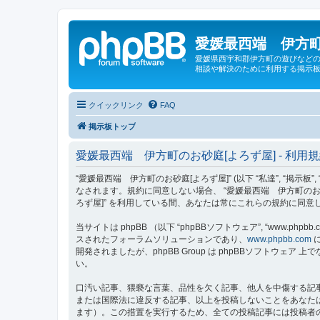
愛媛最西端 伊方町
愛媛県西宇和郡伊方町の遊びなどの
相談や解決のために利用する掲示板
クイックリンク
FAQ
掲示板トップ
愛媛最西端 伊方町のお砂庭[よろず屋] - 利用
“愛媛最西端 伊方町のお砂庭[よろず屋]” (以下 “私達”, “掲示板”,
なされます。規約に同意しない場合、 “愛媛最西端 伊方町のお
ろず屋]” を利用している間、あなたは常にこれらの規約に同
当サイトは phpBB （以下 “phpBBソフトウェア”, “www.phpbb.c
スされたフォーラムソリューションであり、
www.phpbb.com
に
開発されましたが、phpBB Group は phpBBソフトウ
い。
口汚い記事、猥褻な言葉、品性を欠く記事、他人を中傷する記事
または国際法に違反する記事、以上を投稿しないことをあなた
ます）。この措置を実行するため、全ての投稿記事には投稿者の 