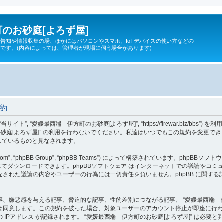
のお砂庭[よろず屋]
告知や情報収集の場、ほかにはパソコンやスマホ、IoTデバイスの使い方などの
です。(内容によっては、管理者が現場に伺う場合があります)
規約
 “当サイト”, “愛媛最西端 伊方町のお砂庭[よろず屋]”, “https://firewar.bi
砂庭[よろず屋]” の利用を行わないでください。私達はいつでもこの規約を変更でき
意しているものと見なされます。
om”, “phpBB Group”, “phpBB Teams”) によって構築されています。phpBBソフトウ
てダウンロードできます。phpBBソフトウェア はインターネットでの議論やコミュニケ
ェア 上でなされた議論の内容やユーザーの行為には一切責任を負いません。phpBB に関
、嫌悪感を与える記事、脅迫的な記事、性的差別につながる記事、 “愛媛最西端 伊
は同意します。この規約を破った場合、対象ユーザーのアカウント停止が即座に行
IPアドレス が記録されます。 “愛媛最西端 伊方町のお砂庭[よろず屋]” は必