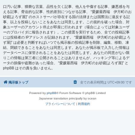
口汚い記事、猥褻な言葉、品性を欠く記事、他人を中傷する記事、嫌悪感を与
える記事、脅迫的な記事、性的差別につながる記事、 “愛媛最西端 伊方町のお
砂庭[よろず屋]” のホストサーバが存在する国の法律または国際法に違反する記
事、以上を投稿しないことをあなたは同意します。この規約を破った場合、対
象ユーザーのアカウント停止が即座に行われます（場合によっては対象ユーザ
ーのプロバイダに報告されます）。この措置を実行するため、全ての投稿記事
には投稿者の IPアドレス が記録されます。 “愛媛最西端 伊方町のお砂庭[よろ
ず屋]” は必要と判断すればいつでも掲示板の投稿記事を削除、編集、移動、凍
結、閉鎖できることをあなたは同意します。あなたが掲示板で入力した情報は
データベースに保管されることをあなたは同意します。あなたの同意がない限
りこの情報は第三者に公開されることはありませんが、ハッキング等によるデ
ータの損傷や盗難があった場合、 “愛媛最西端 伊方町のお砂庭[よろず屋]” と
phpBB はその責を負いません。
掲示板トップ
全ての表示時間は
UTC+09:00
です
Powered by
phpBB
® Forum Software © phpBB Limited
Japanese translation principally by ocean
プライバシーについて
|
利用規約