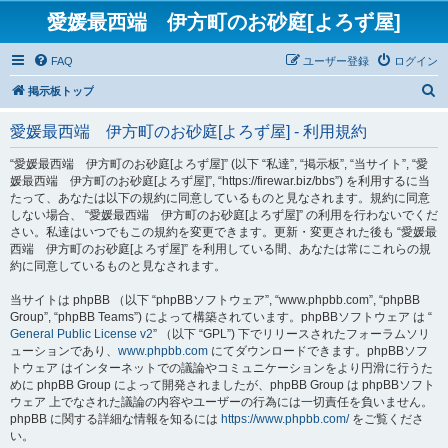
愛媛最西端 伊方町のお砂庭[よろず屋]
FAQ
ユーザー登録
ログイン
検
掲示板トップ
索
愛媛最西端 伊方町のお砂庭[よろず屋] - 利用規約
“愛媛最西端 伊方町のお砂庭[よろず屋]” (以下 “私達”, “掲示板”, “当サイト”, “愛
媛最西端 伊方町のお砂庭[よろず屋]”, “https://firewar.biz/bbs”) を利用するに当
たって、あなたは以下の規約に同意しているものと見なされます。規約に同意
しない場合、 “愛媛最西端 伊方町のお砂庭[よろず屋]” の利用を行わないでくだ
さい。私達はいつでもこの規約を変更できます。更新・変更された後も “愛媛最
西端 伊方町のお砂庭[よろず屋]” を利用している間、あなたは常にこれらの規
約に同意しているものと見なされます。
当サイトは phpBB （以下 “phpBBソフトウェア”, “www.phpbb.com”, “phpBB
Group”, “phpBB Teams”) によって構築されています。phpBBソフトウェア は “
General Public License v2
” （以下 “GPL”) 下でリリースされたフォーラムソリ
ューションであり、
www.phpbb.com
にてダウンロードできます。phpBBソフ
トウェア はインターネットでの議論やコミュニケーションをより円滑に行うた
めに phpBB Group によって開発されましたが、phpBB Group は phpBBソフト
ウェア 上でなされた議論の内容やユーザーの行為には一切責任を負いません。
phpBB に関する詳細な情報を知るには
https://www.phpbb.com/
をご覧くださ
い。