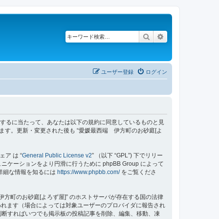
検索
詳細検索
ユーザー登録
ログイン
z/bbs”) を利用するに当たって、あなたは以下の規約に同意しているものと見
ます。更新・変更された後も “愛媛最西端 伊方町のお砂庭[よ
ェア は “
General Public License v2
” （以下 “GPL”) 下でリリー
ーションをより円滑に行うために phpBB Group によって
する詳細な情報を知るには
https://www.phpbb.com/
をご覧くださ
方町のお砂庭[よろず屋]” のホストサーバが存在する国の法律
われます（場合によっては対象ユーザーのプロバイダに報告され
要と判断すればいつでも掲示板の投稿記事を削除、編集、移動、凍