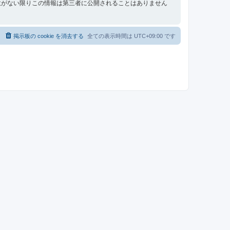
意がない限りこの情報は第三者に公開されることはありません
掲示板の cookie を消去する
全ての表示時間は
UTC+09:00
です