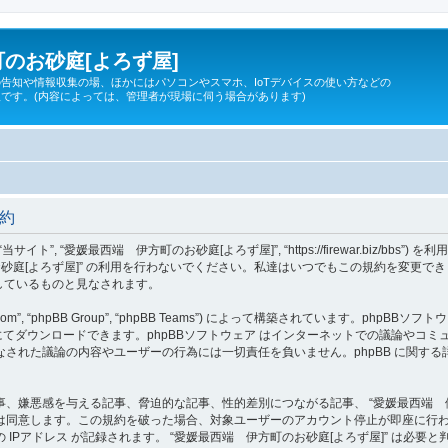
のお砂庭[よろず屋]
告知や情報収集の場、ほかにはパソコンやスマホ、IoTデバイスの使い方などの
です。(内容によっては、管理者が現場に伺う場合があります)
規約
 “当サイト”, “愛媛最西端 伊方町のお砂庭[よろず屋]”, “https://firewar.bi
砂庭[よろず屋]” の利用を行わないでください。私達はいつでもこの規約を変更でき
意しているものと見なされます。
om”, “phpBB Group”, “phpBB Teams”) によって構築されています。phpBBソフトウ
てダウンロードできます。phpBBソフトウェア はインターネットでの議論やコミュニケ
ェア 上でなされた議論の内容やユーザーの行為には一切責任を負いません。phpBB に関
、嫌悪感を与える記事、脅迫的な記事、性的差別につながる記事、 “愛媛最西端 伊
は同意します。この規約を破った場合、対象ユーザーのアカウント停止が即座に行
IPアドレス が記録されます。 “愛媛最西端 伊方町のお砂庭[よろず屋]” は必