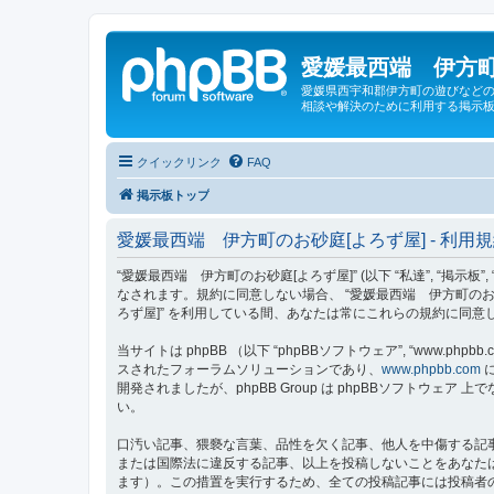
愛媛最西端 伊方町
愛媛県西宇和郡伊方町の遊びなどの
相談や解決のために利用する掲示板
クイックリンク
FAQ
掲示板トップ
愛媛最西端 伊方町のお砂庭[よろず屋] - 利用
“愛媛最西端 伊方町のお砂庭[よろず屋]” (以下 “私達”, “掲示板”,
なされます。規約に同意しない場合、 “愛媛最西端 伊方町のお
ろず屋]” を利用している間、あなたは常にこれらの規約に同
当サイトは phpBB （以下 “phpBBソフトウェア”, “www.phpbb.c
スされたフォーラムソリューションであり、
www.phpbb.com
に
開発されましたが、phpBB Group は phpBBソフトウ
い。
口汚い記事、猥褻な言葉、品性を欠く記事、他人を中傷する記事
または国際法に違反する記事、以上を投稿しないことをあなた
ます）。この措置を実行するため、全ての投稿記事には投稿者の 