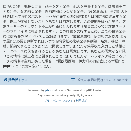
口汚い記事、猥褻な言葉、品性を欠く記事、他人を中傷する記事、嫌悪感を与
える記事、脅迫的な記事、性的差別につながる記事、 “愛媛最西端 伊方町のお
砂庭[よろず屋]” のホストサーバが存在する国の法律または国際法に違反する記
事、以上を投稿しないことをあなたは同意します。この規約を破った場合、対
象ユーザーのアカウント停止が即座に行われます（場合によっては対象ユーザ
ーのプロバイダに報告されます）。この措置を実行するため、全ての投稿記事
には投稿者の IPアドレス が記録されます。 “愛媛最西端 伊方町のお砂庭[よろ
ず屋]” は必要と判断すればいつでも掲示板の投稿記事を削除、編集、移動、凍
結、閉鎖できることをあなたは同意します。あなたが掲示板で入力した情報は
データベースに保管されることをあなたは同意します。あなたの同意がない限
りこの情報は第三者に公開されることはありませんが、ハッキング等によるデ
ータの損傷や盗難があった場合、 “愛媛最西端 伊方町のお砂庭[よろず屋]” と
phpBB はその責を負いません。
掲示板トップ
全ての表示時間は
UTC+09:00
です
Powered by
phpBB
® Forum Software © phpBB Limited
Japanese translation principally by ocean
プライバシーについて
|
利用規約