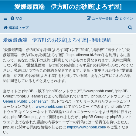
愛媛最西端 伊方町のお砂庭[よろず屋]
FAQ
ユーザー登録
ログイン
検
掲示板トップ
索
愛媛最西端 伊方町のお砂庭[よろず屋] - 利用規約
“愛媛最西端 伊方町のお砂庭[よろず屋]” (以下 “私達”, “掲示板”, “当サイト”, “愛
媛最西端 伊方町のお砂庭[よろず屋]”, “https://firewar.biz/bbs”) を利用するに当
たって、あなたは以下の規約に同意しているものと見なされます。規約に同意
しない場合、 “愛媛最西端 伊方町のお砂庭[よろず屋]” の利用を行わないでくだ
さい。私達はいつでもこの規約を変更できます。更新・変更された後も “愛媛最
西端 伊方町のお砂庭[よろず屋]” を利用している間、あなたは常にこれらの規
約に同意しているものと見なされます。
当サイトは phpBB （以下 “phpBBソフトウェア”, “www.phpbb.com”, “phpBB
Group”, “phpBB Teams”) によって構築されています。phpBBソフトウェア は “
General Public License v2
” （以下 “GPL”) 下でリリースされたフォーラムソリ
ューションであり、
www.phpbb.com
にてダウンロードできます。phpBBソフ
トウェア はインターネットでの議論やコミュニケーションをより円滑に行うた
めに phpBB Group によって開発されましたが、phpBB Group は phpBBソフト
ウェア 上でなされた議論の内容やユーザーの行為には一切責任を負いません。
phpBB に関する詳細な情報を知るには
https://www.phpbb.com/
をご覧くださ
い。