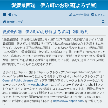
愛媛最西端 伊方町のお砂庭[よろず屋]
FAQ
ユーザー登録
ログイン
検
掲示板トップ
索
愛媛最西端 伊方町のお砂庭[よろず屋] - 利用規約
“愛媛最西端 伊方町のお砂庭[よろず屋]” (以下 “私達”, “掲示板”, “当サイト”, “愛
媛最西端 伊方町のお砂庭[よろず屋]”, “https://firewar.biz/bbs”) を利用するに当
たって、あなたは以下の規約に同意しているものと見なされます。規約に同意
しない場合、 “愛媛最西端 伊方町のお砂庭[よろず屋]” の利用を行わないでくだ
さい。私達はいつでもこの規約を変更できます。更新・変更された後も “愛媛最
西端 伊方町のお砂庭[よろず屋]” を利用している間、あなたは常にこれらの規
約に同意しているものと見なされます。
当サイトは phpBB （以下 “phpBBソフトウェア”, “www.phpbb.com”, “phpBB
Group”, “phpBB Teams”) によって構築されています。phpBBソフトウェア は “
General Public License v2
” （以下 “GPL”) 下でリリースされたフォーラムソリ
ューションであり、
www.phpbb.com
にてダウンロードできます。phpBBソフ
トウェア はインターネットでの議論やコミュニケーションをより円滑に行うた
めに phpBB Group によって開発されましたが、phpBB Group は phpBBソフト
ウェア 上でなされた議論の内容やユーザーの行為には一切責任を負いません。
phpBB に関する詳細な情報を知るには
https://www.phpbb.com/
をご覧くださ
い。