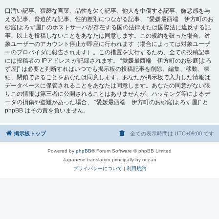
口汚い記事、猥褻な言葉、品性を欠く記事、他人を中傷する記事、嫌悪感を与
える記事、脅迫的な記事、性的差別につながる記事、 “愛媛最西端 伊方町のお
砂庭[よろず屋]” のホストサーバが存在する国の法律または国際法に違反する記
事、以上を投稿しないことをあなたは同意します。この規約を破った場合、対
象ユーザーのアカウント停止が即座に行われます（場合によっては対象ユーザ
ーのプロバイダに報告されます）。この措置を実行するため、全ての投稿記事
には投稿者の IPアドレス が記録されます。 “愛媛最西端 伊方町のお砂庭[よろ
ず屋]” は必要と判断すればいつでも掲示板の投稿記事を削除、編集、移動、凍
結、閉鎖できることをあなたは同意します。あなたが掲示板で入力した情報は
データベースに保管されることをあなたは同意します。あなたの同意がない限
りこの情報は第三者に公開されることはありませんが、ハッキング等によるデ
ータの損傷や盗難があった場合、 “愛媛最西端 伊方町のお砂庭[よろず屋]” と
phpBB はその責を負いません。
掲示板トップ
全ての表示時間は
UTC+09:00
です
Powered by
phpBB
® Forum Software © phpBB Limited
Japanese translation principally by ocean
プライバシーについて
|
利用規約