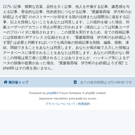
口汚い記事、猥褻な言葉、品性を欠く記事、他人を中傷する記事、嫌悪感を与
える記事、脅迫的な記事、性的差別につながる記事、 “愛媛最西端 伊方町のお
砂庭[よろず屋]” のホストサーバが存在する国の法律または国際法に違反する記
事、以上を投稿しないことをあなたは同意します。この規約を破った場合、対
象ユーザーのアカウント停止が即座に行われます（場合によっては対象ユーザ
ーのプロバイダに報告されます）。この措置を実行するため、全ての投稿記事
には投稿者の IPアドレス が記録されます。 “愛媛最西端 伊方町のお砂庭[よろ
ず屋]” は必要と判断すればいつでも掲示板の投稿記事を削除、編集、移動、凍
結、閉鎖できることをあなたは同意します。あなたが掲示板で入力した情報は
データベースに保管されることをあなたは同意します。あなたの同意がない限
りこの情報は第三者に公開されることはありませんが、ハッキング等によるデ
ータの損傷や盗難があった場合、 “愛媛最西端 伊方町のお砂庭[よろず屋]” と
phpBB はその責を負いません。
掲示板トップ
全ての表示時間は
UTC+09:00
です
Powered by
phpBB
® Forum Software © phpBB Limited
Japanese translation principally by ocean
プライバシーについて
|
利用規約