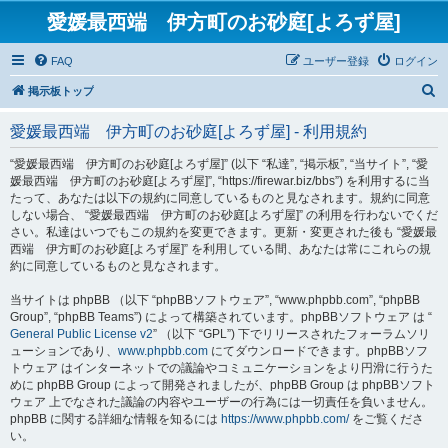
愛媛最西端 伊方町のお砂庭[よろず屋]
FAQ
ユーザー登録
ログイン
検
掲示板トップ
索
愛媛最西端 伊方町のお砂庭[よろず屋] - 利用規約
“愛媛最西端 伊方町のお砂庭[よろず屋]” (以下 “私達”, “掲示板”, “当サイト”, “愛
媛最西端 伊方町のお砂庭[よろず屋]”, “https://firewar.biz/bbs”) を利用するに当
たって、あなたは以下の規約に同意しているものと見なされます。規約に同意
しない場合、 “愛媛最西端 伊方町のお砂庭[よろず屋]” の利用を行わないでくだ
さい。私達はいつでもこの規約を変更できます。更新・変更された後も “愛媛最
西端 伊方町のお砂庭[よろず屋]” を利用している間、あなたは常にこれらの規
約に同意しているものと見なされます。
当サイトは phpBB （以下 “phpBBソフトウェア”, “www.phpbb.com”, “phpBB
Group”, “phpBB Teams”) によって構築されています。phpBBソフトウェア は “
General Public License v2
” （以下 “GPL”) 下でリリースされたフォーラムソリ
ューションであり、
www.phpbb.com
にてダウンロードできます。phpBBソフ
トウェア はインターネットでの議論やコミュニケーションをより円滑に行うた
めに phpBB Group によって開発されましたが、phpBB Group は phpBBソフト
ウェア 上でなされた議論の内容やユーザーの行為には一切責任を負いません。
phpBB に関する詳細な情報を知るには
https://www.phpbb.com/
をご覧くださ
い。