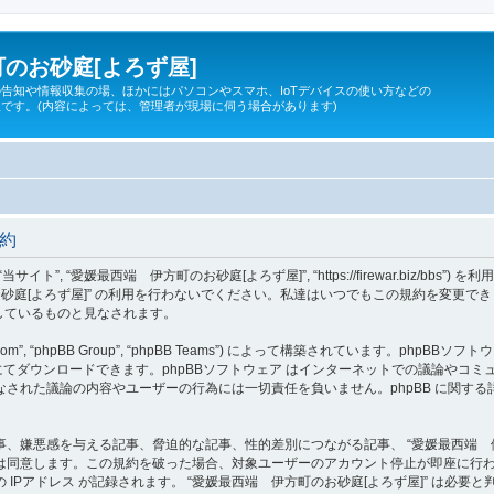
のお砂庭[よろず屋]
告知や情報収集の場、ほかにはパソコンやスマホ、IoTデバイスの使い方などの
です。(内容によっては、管理者が現場に伺う場合があります)
規約
 “当サイト”, “愛媛最西端 伊方町のお砂庭[よろず屋]”, “https://firewar.bi
砂庭[よろず屋]” の利用を行わないでください。私達はいつでもこの規約を変更でき
意しているものと見なされます。
om”, “phpBB Group”, “phpBB Teams”) によって構築されています。phpBBソフトウ
てダウンロードできます。phpBBソフトウェア はインターネットでの議論やコミュニケ
ェア 上でなされた議論の内容やユーザーの行為には一切責任を負いません。phpBB に関
、嫌悪感を与える記事、脅迫的な記事、性的差別につながる記事、 “愛媛最西端 伊
は同意します。この規約を破った場合、対象ユーザーのアカウント停止が即座に行
IPアドレス が記録されます。 “愛媛最西端 伊方町のお砂庭[よろず屋]” は必