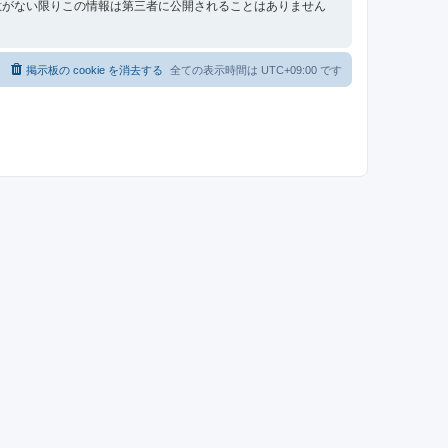
意がない限りこの情報は第三者に公開されることはありません
掲示板の cookie を消去する
全ての表示時間は
UTC+09:00
です