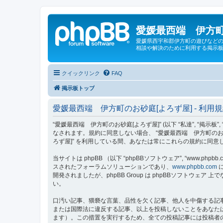
愛媛最西端 伊方町
愛媛県西宇和郡伊方町の遊びなどの
相談や解決のために利用する掲示板
クイックリンク
FAQ
掲示板トップ
愛媛最西端 伊方町のお砂庭[よろず屋] - 利用
“愛媛最西端 伊方町のお砂庭[よろず屋]” (以下 “私達”, “掲示板”,
なされます。規約に同意しない場合、 “愛媛最西端 伊方町のお
ろず屋]” を利用している間、あなたは常にこれらの規約に同
当サイトは phpBB （以下 “phpBBソフトウェア”, “www.phpbb.c
スされたフォーラムソリューションであり、
www.phpbb.com
に
開発されましたが、phpBB Group は phpBBソフトウ
い。
口汚い記事、猥褻な言葉、品性を欠く記事、他人を中傷する記事
または国際法に違反する記事、以上を投稿しないことをあなた
ます）。この措置を実行するため、全ての投稿記事には投稿者の 