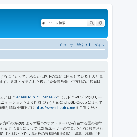
検索
詳細検索
ユーザー登録
ログイン
z/bbs”) を利用するに当たって、あなたは以下の規約に同意しているものと見
ます。更新・変更された後も “愛媛最西端 伊方町のお砂庭[よ
ェア は “
General Public License v2
” （以下 “GPL”) 下でリリー
ーションをより円滑に行うために phpBB Group によって
する詳細な情報を知るには
https://www.phpbb.com/
をご覧くださ
方町のお砂庭[よろず屋]” のホストサーバが存在する国の法律
われます（場合によっては対象ユーザーのプロバイダに報告され
要と判断すればいつでも掲示板の投稿記事を削除、編集、移動、凍