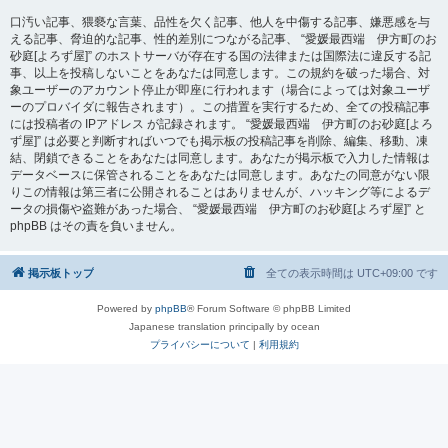
口汚い記事、猥褻な言葉、品性を欠く記事、他人を中傷する記事、嫌悪感を与
える記事、脅迫的な記事、性的差別につながる記事、 “愛媛最西端 伊方町のお
砂庭[よろず屋]” のホストサーバが存在する国の法律または国際法に違反する記
事、以上を投稿しないことをあなたは同意します。この規約を破った場合、対
象ユーザーのアカウント停止が即座に行われます（場合によっては対象ユーザ
ーのプロバイダに報告されます）。この措置を実行するため、全ての投稿記事
には投稿者の IPアドレス が記録されます。 “愛媛最西端 伊方町のお砂庭[よろ
ず屋]” は必要と判断すればいつでも掲示板の投稿記事を削除、編集、移動、凍
結、閉鎖できることをあなたは同意します。あなたが掲示板で入力した情報は
データベースに保管されることをあなたは同意します。あなたの同意がない限
りこの情報は第三者に公開されることはありませんが、ハッキング等によるデ
ータの損傷や盗難があった場合、 “愛媛最西端 伊方町のお砂庭[よろず屋]” と
phpBB はその責を負いません。
掲示板トップ
全ての表示時間は
UTC+09:00
です
Powered by
phpBB
® Forum Software © phpBB Limited
Japanese translation principally by ocean
プライバシーについて
|
利用規約