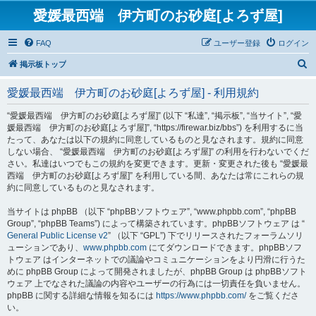
愛媛最西端 伊方町のお砂庭[よろず屋]
FAQ
ユーザー登録
ログイン
検
掲示板トップ
索
愛媛最西端 伊方町のお砂庭[よろず屋] - 利用規約
“愛媛最西端 伊方町のお砂庭[よろず屋]” (以下 “私達”, “掲示板”, “当サイト”, “愛
媛最西端 伊方町のお砂庭[よろず屋]”, “https://firewar.biz/bbs”) を利用するに当
たって、あなたは以下の規約に同意しているものと見なされます。規約に同意
しない場合、 “愛媛最西端 伊方町のお砂庭[よろず屋]” の利用を行わないでくだ
さい。私達はいつでもこの規約を変更できます。更新・変更された後も “愛媛最
西端 伊方町のお砂庭[よろず屋]” を利用している間、あなたは常にこれらの規
約に同意しているものと見なされます。
当サイトは phpBB （以下 “phpBBソフトウェア”, “www.phpbb.com”, “phpBB
Group”, “phpBB Teams”) によって構築されています。phpBBソフトウェア は “
General Public License v2
” （以下 “GPL”) 下でリリースされたフォーラムソリ
ューションであり、
www.phpbb.com
にてダウンロードできます。phpBBソフ
トウェア はインターネットでの議論やコミュニケーションをより円滑に行うた
めに phpBB Group によって開発されましたが、phpBB Group は phpBBソフト
ウェア 上でなされた議論の内容やユーザーの行為には一切責任を負いません。
phpBB に関する詳細な情報を知るには
https://www.phpbb.com/
をご覧くださ
い。