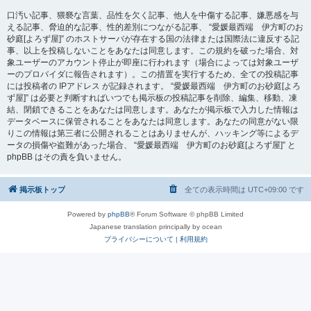
口汚い記事、猥褻な言葉、品性を欠く記事、他人を中傷する記事、嫌悪感を与
える記事、脅迫的な記事、性的差別につながる記事、 “愛媛最西端 伊方町のお
砂庭[よろず屋]” のホストサーバが存在する国の法律または国際法に違反する記
事、以上を投稿しないことをあなたは同意します。この規約を破った場合、対
象ユーザーのアカウント停止が即座に行われます（場合によっては対象ユーザ
ーのプロバイダに報告されます）。この措置を実行するため、全ての投稿記事
には投稿者の IPアドレス が記録されます。 “愛媛最西端 伊方町のお砂庭[よろ
ず屋]” は必要と判断すればいつでも掲示板の投稿記事を削除、編集、移動、凍
結、閉鎖できることをあなたは同意します。あなたが掲示板で入力した情報は
データベースに保管されることをあなたは同意します。あなたの同意がない限
りこの情報は第三者に公開されることはありませんが、ハッキング等によるデ
ータの損傷や盗難があった場合、 “愛媛最西端 伊方町のお砂庭[よろず屋]” と
phpBB はその責を負いません。
掲示板トップ
全ての表示時間は
UTC+09:00
です
Powered by
phpBB
® Forum Software © phpBB Limited
Japanese translation principally by ocean
プライバシーについて
|
利用規約