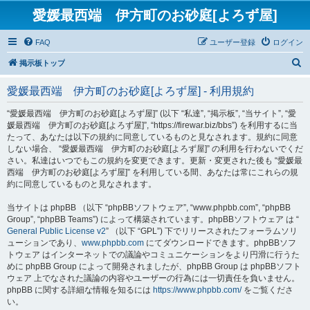
愛媛最西端 伊方町のお砂庭[よろず屋]
FAQ
ユーザー登録
ログイン
検
掲示板トップ
索
愛媛最西端 伊方町のお砂庭[よろず屋] - 利用規約
“愛媛最西端 伊方町のお砂庭[よろず屋]” (以下 “私達”, “掲示板”, “当サイト”, “愛
媛最西端 伊方町のお砂庭[よろず屋]”, “https://firewar.biz/bbs”) を利用するに当
たって、あなたは以下の規約に同意しているものと見なされます。規約に同意
しない場合、 “愛媛最西端 伊方町のお砂庭[よろず屋]” の利用を行わないでくだ
さい。私達はいつでもこの規約を変更できます。更新・変更された後も “愛媛最
西端 伊方町のお砂庭[よろず屋]” を利用している間、あなたは常にこれらの規
約に同意しているものと見なされます。
当サイトは phpBB （以下 “phpBBソフトウェア”, “www.phpbb.com”, “phpBB
Group”, “phpBB Teams”) によって構築されています。phpBBソフトウェア は “
General Public License v2
” （以下 “GPL”) 下でリリースされたフォーラムソリ
ューションであり、
www.phpbb.com
にてダウンロードできます。phpBBソフ
トウェア はインターネットでの議論やコミュニケーションをより円滑に行うた
めに phpBB Group によって開発されましたが、phpBB Group は phpBBソフト
ウェア 上でなされた議論の内容やユーザーの行為には一切責任を負いません。
phpBB に関する詳細な情報を知るには
https://www.phpbb.com/
をご覧くださ
い。