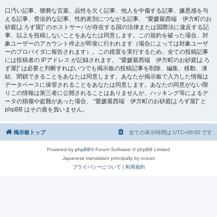
口汚い記事、猥褻な言葉、品性を欠く記事、他人を中傷する記事、嫌悪感を与
える記事、脅迫的な記事、性的差別につながる記事、 “愛媛最西端 伊方町のお
砂庭[よろず屋]” のホストサーバが存在する国の法律または国際法に違反する記
事、以上を投稿しないことをあなたは同意します。この規約を破った場合、対
象ユーザーのアカウント停止が即座に行われます（場合によっては対象ユーザ
ーのプロバイダに報告されます）。この措置を実行するため、全ての投稿記事
には投稿者の IPアドレス が記録されます。 “愛媛最西端 伊方町のお砂庭[よろ
ず屋]” は必要と判断すればいつでも掲示板の投稿記事を削除、編集、移動、凍
結、閉鎖できることをあなたは同意します。あなたが掲示板で入力した情報は
データベースに保管されることをあなたは同意します。あなたの同意がない限
りこの情報は第三者に公開されることはありませんが、ハッキング等によるデ
ータの損傷や盗難があった場合、 “愛媛最西端 伊方町のお砂庭[よろず屋]” と
phpBB はその責を負いません。
掲示板トップ
全ての表示時間は
UTC+09:00
です
Powered by
phpBB
® Forum Software © phpBB Limited
Japanese translation principally by ocean
プライバシーについて
|
利用規約