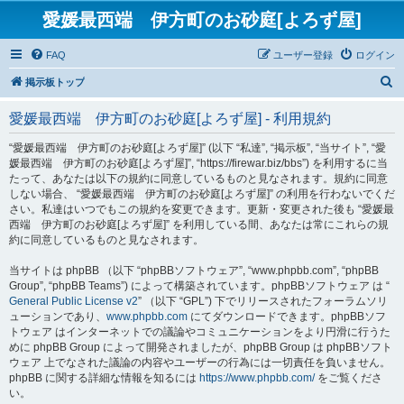
愛媛最西端 伊方町のお砂庭[よろず屋]
FAQ
ユーザー登録
ログイン
検
掲示板トップ
索
愛媛最西端 伊方町のお砂庭[よろず屋] - 利用規約
“愛媛最西端 伊方町のお砂庭[よろず屋]” (以下 “私達”, “掲示板”, “当サイト”, “愛
媛最西端 伊方町のお砂庭[よろず屋]”, “https://firewar.biz/bbs”) を利用するに当
たって、あなたは以下の規約に同意しているものと見なされます。規約に同意
しない場合、 “愛媛最西端 伊方町のお砂庭[よろず屋]” の利用を行わないでくだ
さい。私達はいつでもこの規約を変更できます。更新・変更された後も “愛媛最
西端 伊方町のお砂庭[よろず屋]” を利用している間、あなたは常にこれらの規
約に同意しているものと見なされます。
当サイトは phpBB （以下 “phpBBソフトウェア”, “www.phpbb.com”, “phpBB
Group”, “phpBB Teams”) によって構築されています。phpBBソフトウェア は “
General Public License v2
” （以下 “GPL”) 下でリリースされたフォーラムソリ
ューションであり、
www.phpbb.com
にてダウンロードできます。phpBBソフ
トウェア はインターネットでの議論やコミュニケーションをより円滑に行うた
めに phpBB Group によって開発されましたが、phpBB Group は phpBBソフト
ウェア 上でなされた議論の内容やユーザーの行為には一切責任を負いません。
phpBB に関する詳細な情報を知るには
https://www.phpbb.com/
をご覧くださ
い。