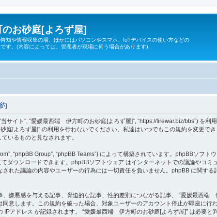
のお砂庭[よろず屋]
告知や情報収集の場、ほかにはパソコンやスマホ、IoTデバイスの使い方などの
です。(内容によっては、管理者が現場に伺う場合があります)
規約
 “当サイト”, “愛媛最西端 伊方町のお砂庭[よろず屋]”, “https://firewar.bi
砂庭[よろず屋]” の利用を行わないでください。私達はいつでもこの規約を変更でき
意しているものと見なされます。
om”, “phpBB Group”, “phpBB Teams”) によって構築されています。phpBBソフトウ
てダウンロードできます。phpBBソフトウェア はインターネットでの議論やコミュニケ
ェア 上でなされた議論の内容やユーザーの行為には一切責任を負いません。phpBB に関
、嫌悪感を与える記事、脅迫的な記事、性的差別につながる記事、 “愛媛最西端 伊
は同意します。この規約を破った場合、対象ユーザーのアカウント停止が即座に行
IPアドレス が記録されます。 “愛媛最西端 伊方町のお砂庭[よろず屋]” は必