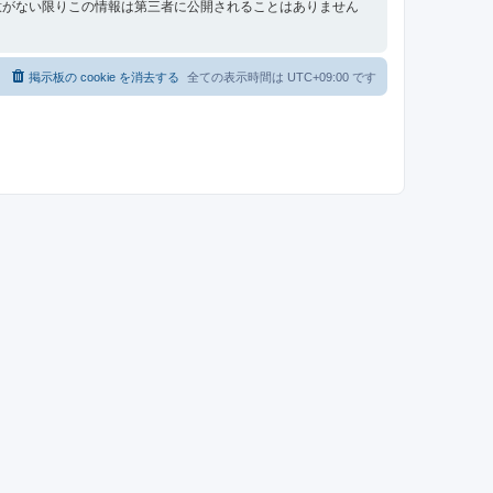
意がない限りこの情報は第三者に公開されることはありません
掲示板の cookie を消去する
全ての表示時間は
UTC+09:00
です