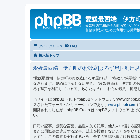
愛媛最西端 伊方町
愛媛県西宇和郡伊方町の遊びなどの
相談や解決のために利用する掲示板
クイックリンク
FAQ
掲示板トップ
愛媛最西端 伊方町のお砂庭[よろず屋] - 利用
“愛媛最西端 伊方町のお砂庭[よろず屋]” (以下 “私達”, “掲示板”,
なされます。規約に同意しない場合、 “愛媛最西端 伊方町のお
ろず屋]” を利用している間、あなたは常にこれらの規約に同
当サイトは phpBB （以下 “phpBBソフトウェア”, “www.phpbb.c
スされたフォーラムソリューションであり、
www.phpbb.com
に
開発されましたが、phpBB Group は phpBBソフトウ
い。
口汚い記事、猥褻な言葉、品性を欠く記事、他人を中傷する記事
または国際法に違反する記事、以上を投稿しないことをあなた
ます）。この措置を実行するため、全ての投稿記事には投稿者の 