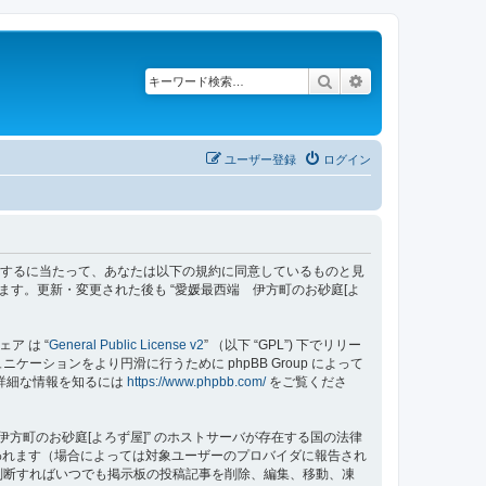
検索
詳細検索
ユーザー登録
ログイン
z/bbs”) を利用するに当たって、あなたは以下の規約に同意しているものと見
ます。更新・変更された後も “愛媛最西端 伊方町のお砂庭[よ
ェア は “
General Public License v2
” （以下 “GPL”) 下でリリー
ーションをより円滑に行うために phpBB Group によって
する詳細な情報を知るには
https://www.phpbb.com/
をご覧くださ
方町のお砂庭[よろず屋]” のホストサーバが存在する国の法律
われます（場合によっては対象ユーザーのプロバイダに報告され
要と判断すればいつでも掲示板の投稿記事を削除、編集、移動、凍