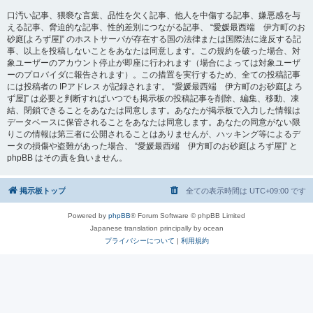
口汚い記事、猥褻な言葉、品性を欠く記事、他人を中傷する記事、嫌悪感を与
える記事、脅迫的な記事、性的差別につながる記事、 “愛媛最西端 伊方町のお
砂庭[よろず屋]” のホストサーバが存在する国の法律または国際法に違反する記
事、以上を投稿しないことをあなたは同意します。この規約を破った場合、対
象ユーザーのアカウント停止が即座に行われます（場合によっては対象ユーザ
ーのプロバイダに報告されます）。この措置を実行するため、全ての投稿記事
には投稿者の IPアドレス が記録されます。 “愛媛最西端 伊方町のお砂庭[よろ
ず屋]” は必要と判断すればいつでも掲示板の投稿記事を削除、編集、移動、凍
結、閉鎖できることをあなたは同意します。あなたが掲示板で入力した情報は
データベースに保管されることをあなたは同意します。あなたの同意がない限
りこの情報は第三者に公開されることはありませんが、ハッキング等によるデ
ータの損傷や盗難があった場合、 “愛媛最西端 伊方町のお砂庭[よろず屋]” と
phpBB はその責を負いません。
掲示板トップ
全ての表示時間は
UTC+09:00
です
Powered by
phpBB
® Forum Software © phpBB Limited
Japanese translation principally by ocean
プライバシーについて
|
利用規約