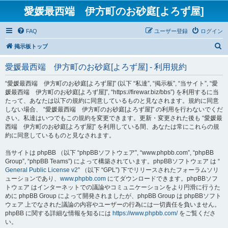
愛媛最西端 伊方町のお砂庭[よろず屋]
FAQ
ユーザー登録
ログイン
検
掲示板トップ
索
愛媛最西端 伊方町のお砂庭[よろず屋] - 利用規約
“愛媛最西端 伊方町のお砂庭[よろず屋]” (以下 “私達”, “掲示板”, “当サイト”, “愛
媛最西端 伊方町のお砂庭[よろず屋]”, “https://firewar.biz/bbs”) を利用するに当
たって、あなたは以下の規約に同意しているものと見なされます。規約に同意
しない場合、 “愛媛最西端 伊方町のお砂庭[よろず屋]” の利用を行わないでくだ
さい。私達はいつでもこの規約を変更できます。更新・変更された後も “愛媛最
西端 伊方町のお砂庭[よろず屋]” を利用している間、あなたは常にこれらの規
約に同意しているものと見なされます。
当サイトは phpBB （以下 “phpBBソフトウェア”, “www.phpbb.com”, “phpBB
Group”, “phpBB Teams”) によって構築されています。phpBBソフトウェア は “
General Public License v2
” （以下 “GPL”) 下でリリースされたフォーラムソリ
ューションであり、
www.phpbb.com
にてダウンロードできます。phpBBソフ
トウェア はインターネットでの議論やコミュニケーションをより円滑に行うた
めに phpBB Group によって開発されましたが、phpBB Group は phpBBソフト
ウェア 上でなされた議論の内容やユーザーの行為には一切責任を負いません。
phpBB に関する詳細な情報を知るには
https://www.phpbb.com/
をご覧くださ
い。