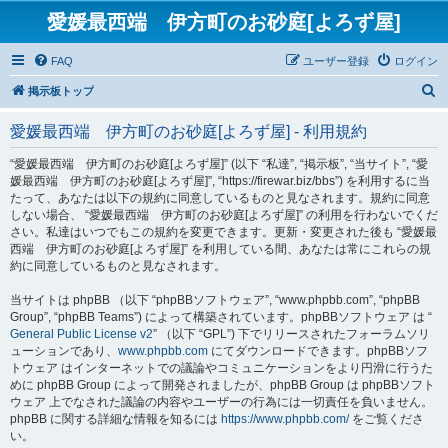
愛媛最西端 伊方町のお砂庭[よろず屋]
FAQ
ユーザー登録
ログイン
検
掲示板トップ
索
愛媛最西端 伊方町のお砂庭[よろず屋] - 利用規約
“愛媛最西端 伊方町のお砂庭[よろず屋]” (以下 “私達”, “掲示板”, “当サイト”, “愛
媛最西端 伊方町のお砂庭[よろず屋]”, “https://firewar.biz/bbs”) を利用するに当
たって、あなたは以下の規約に同意しているものと見なされます。規約に同意
しない場合、 “愛媛最西端 伊方町のお砂庭[よろず屋]” の利用を行わないでくだ
さい。私達はいつでもこの規約を変更できます。更新・変更された後も “愛媛最
西端 伊方町のお砂庭[よろず屋]” を利用している間、あなたは常にこれらの規
約に同意しているものと見なされます。
当サイトは phpBB （以下 “phpBBソフトウェア”, “www.phpbb.com”, “phpBB
Group”, “phpBB Teams”) によって構築されています。phpBBソフトウェア は “
General Public License v2
” （以下 “GPL”) 下でリリースされたフォーラムソリ
ューションであり、
www.phpbb.com
にてダウンロードできます。phpBBソフ
トウェア はインターネットでの議論やコミュニケーションをより円滑に行うた
めに phpBB Group によって開発されましたが、phpBB Group は phpBBソフト
ウェア 上でなされた議論の内容やユーザーの行為には一切責任を負いません。
phpBB に関する詳細な情報を知るには
https://www.phpbb.com/
をご覧くださ
い。