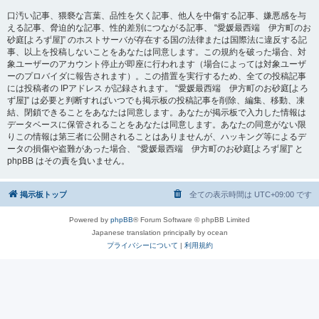
口汚い記事、猥褻な言葉、品性を欠く記事、他人を中傷する記事、嫌悪感を与
える記事、脅迫的な記事、性的差別につながる記事、 “愛媛最西端 伊方町のお
砂庭[よろず屋]” のホストサーバが存在する国の法律または国際法に違反する記
事、以上を投稿しないことをあなたは同意します。この規約を破った場合、対
象ユーザーのアカウント停止が即座に行われます（場合によっては対象ユーザ
ーのプロバイダに報告されます）。この措置を実行するため、全ての投稿記事
には投稿者の IPアドレス が記録されます。 “愛媛最西端 伊方町のお砂庭[よろ
ず屋]” は必要と判断すればいつでも掲示板の投稿記事を削除、編集、移動、凍
結、閉鎖できることをあなたは同意します。あなたが掲示板で入力した情報は
データベースに保管されることをあなたは同意します。あなたの同意がない限
りこの情報は第三者に公開されることはありませんが、ハッキング等によるデ
ータの損傷や盗難があった場合、 “愛媛最西端 伊方町のお砂庭[よろず屋]” と
phpBB はその責を負いません。
掲示板トップ
全ての表示時間は
UTC+09:00
です
Powered by
phpBB
® Forum Software © phpBB Limited
Japanese translation principally by ocean
プライバシーについて
|
利用規約