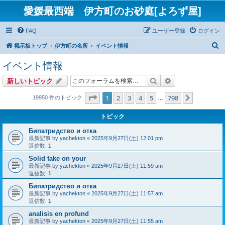
愛媛最西端 伊方町のお砂庭[よろず屋]
FAQ
ユーザー登録
ログイン
検
掲示板トップ
伊方町の名所
イベント情報
索
イベント情報
検索
詳細検索
新しいトピック
ページ
1
／
798
1
2
3
4
5
798
次へ
19950 件のトピック
…
トピック
Бипатридство и отка
最新記事 by
yachekton
«
2025年9月27日(土) 12:01 pm
返信数:
1
Solid take on your
最新記事 by
yachekton
«
2025年9月27日(土) 11:59 am
返信数:
1
Бипатридство и отка
最新記事 by
yachekton
«
2025年9月27日(土) 11:57 am
返信数:
1
analisis en profund
最新記事 by
yachekton
«
2025年9月27日(土) 11:55 am