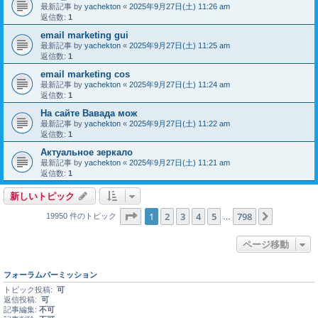
最新記事 by
yachekton
«
2025年9月27日(土) 11:26 am
返信数:
1
email marketing gui
最新記事 by
yachekton
«
2025年9月27日(土) 11:25 am
返信数:
1
email marketing cos
最新記事 by
yachekton
«
2025年9月27日(土) 11:24 am
返信数:
1
На сайте Вавада мож
最新記事 by
yachekton
«
2025年9月27日(土) 11:22 am
返信数:
1
Актуальное зеркало
最新記事 by
yachekton
«
2025年9月27日(土) 11:21 am
返信数:
1
新しいトピック
ページ
1
／
798
1
2
3
4
5
798
次へ
19950 件のトピック
…
ページ移動
フォーラムパーミッション
トピック投稿:
可
返信投稿:
可
記事編集:
不可