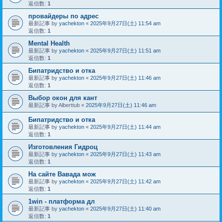
返信数:
1
провайдеры по адрес
最新記事 by
yachekton
«
2025年9月27日(土) 11:54 am
返信数:
1
Mental Health
最新記事 by
yachekton
«
2025年9月27日(土) 11:51 am
返信数:
1
Бипатридство и отка
最新記事 by
yachekton
«
2025年9月27日(土) 11:46 am
返信数:
1
Выбор окон для кант
最新記事 by
Alberttub
«
2025年9月27日(土) 11:46 am
Бипатридство и отка
最新記事 by
yachekton
«
2025年9月27日(土) 11:44 am
返信数:
1
Изготовления Гидроц
最新記事 by
yachekton
«
2025年9月27日(土) 11:43 am
返信数:
1
На сайте Вавада мож
最新記事 by
yachekton
«
2025年9月27日(土) 11:42 am
返信数:
1
1win - платформа дл
最新記事 by
yachekton
«
2025年9月27日(土) 11:40 am
返信数:
1