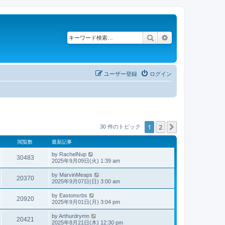
検索
詳細検索
ユーザー登録
ログイン
1
2
次へ
30 件のトピック
閲覧数
最新記事
by
RachelNup
30483
2025年9月09日(火) 1:39 am
by
MarvinMeaps
20370
2025年9月07日(日) 3:00 am
by
Eastonsrbs
20920
2025年9月01日(月) 3:04 pm
by
Arthurdrymn
20421
2025年8月21日(木) 12:30 pm