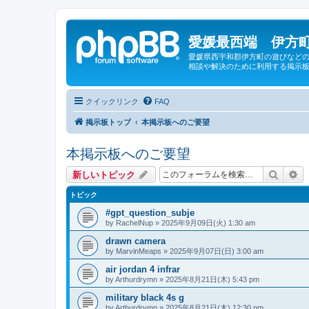
愛媛最西端 伊方町
愛媛県西宇和郡伊方町の遊びなどの
相談や解決のために利用する掲示板
クイックリンク
FAQ
掲示板トップ
本掲示板へのご要望
本掲示板へのご要望
検索
詳
新しいトピック
トピック
#gpt_question_subje
by
RachelNup
»
2025年9月09日(火) 1:30 am
drawn camera
by
MarvinMeaps
»
2025年9月07日(日) 3:00 am
air jordan 4 infrar
by
Arthurdrymn
»
2025年8月21日(木) 5:43 pm
military black 4s g
by
Arthurdrymn
»
2025年8月21日(木) 12:30 pm