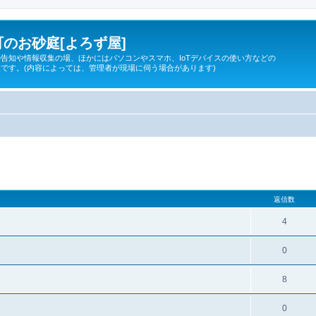
のお砂庭[よろず屋]
告知や情報収集の場、ほかにはパソコンやスマホ、IoTデバイスの使い方などの
です。(内容によっては、管理者が現場に伺う場合があります)
細検索
返信数
4
0
8
0