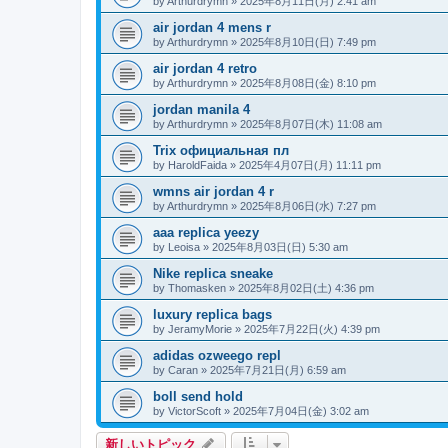
by
Arthurdrymn
»
2025年8月11日(月) 2:41 am
air jordan 4 mens r
by
Arthurdrymn
»
2025年8月10日(日) 7:49 pm
air jordan 4 retro
by
Arthurdrymn
»
2025年8月08日(金) 8:10 pm
jordan manila 4
by
Arthurdrymn
»
2025年8月07日(木) 11:08 am
Trix официальная пл
by
HaroldFaida
»
2025年4月07日(月) 11:11 pm
wmns air jordan 4 r
by
Arthurdrymn
»
2025年8月06日(水) 7:27 pm
aaa replica yeezy
by
Leoisa
»
2025年8月03日(日) 5:30 am
Nike replica sneake
by
Thomasken
»
2025年8月02日(土) 4:36 pm
luxury replica bags
by
JeramyMorie
»
2025年7月22日(火) 4:39 pm
adidas ozweego repl
by
Caran
»
2025年7月21日(月) 6:59 am
boll send hold
by
VictorScoft
»
2025年7月04日(金) 3:02 am
新しいトピック