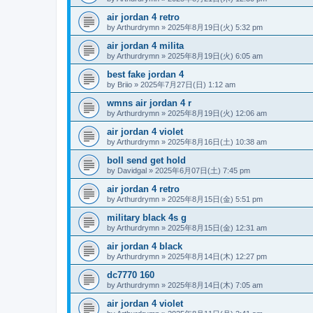
air jordan 4 retro
by
Arthurdrymn
»
2025年8月19日(火) 5:32 pm
air jordan 4 milita
by
Arthurdrymn
»
2025年8月19日(火) 6:05 am
best fake jordan 4
by
Briio
»
2025年7月27日(日) 1:12 am
wmns air jordan 4 r
by
Arthurdrymn
»
2025年8月19日(火) 12:06 am
air jordan 4 violet
by
Arthurdrymn
»
2025年8月16日(土) 10:38 am
boll send get hold
by
Davidgal
»
2025年6月07日(土) 7:45 pm
air jordan 4 retro
by
Arthurdrymn
»
2025年8月15日(金) 5:51 pm
military black 4s g
by
Arthurdrymn
»
2025年8月15日(金) 12:31 am
air jordan 4 black
by
Arthurdrymn
»
2025年8月14日(木) 12:27 pm
dc7770 160
by
Arthurdrymn
»
2025年8月14日(木) 7:05 am
air jordan 4 violet