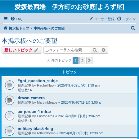
愛媛最西端 伊方町のお砂庭[よろず屋]
FAQ
ユーザー登録
ログイン
検
掲示板トップ
本掲示板へのご要望
索
本掲示板へのご要望
検索
詳細検索
新しいトピック
1
2
次へ
30 件のトピック
トピック
#gpt_question_subje
最新記事 by
RachelNup
«
2025年9月09日(火) 1:39 am
返信数:
4
drawn camera
最新記事 by
MarvinMeaps
«
2025年9月07日(日) 3:00 am
air jordan 4 infrar
最新記事 by
Eastonsrbs
«
2025年9月01日(月) 3:04 pm
返信数:
8
military black 4s g
最新記事 by
Arthurdrymn
«
2025年8月21日(木) 12:30 pm