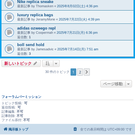
Nike replica sneake
最新記事 by
Thomasken
«
2025年8月02日(土) 4:36 pm
luxury replica bags
最新記事 by
JeramyMorie
«
2025年7月22日(火) 4:39 pm
adidas ozweego repl
最新記事 by
Coopermah
«
2025年7月21日(月) 6:36 pm
返信数:
1
boll send hold
最新記事 by
Jamesadvic
«
2025年7月14日(月) 7:51 am
返信数:
3
新しいトピック
1
2
次へ
30 件のトピック
ページ移動
フォーラムパーミッション
トピック投稿:
可
返信投稿:
可
記事編集:
不可
記事削除:
不可
ファイル添付:
不可
掲示板トップ
全ての表示時間は
UTC+09:00
です