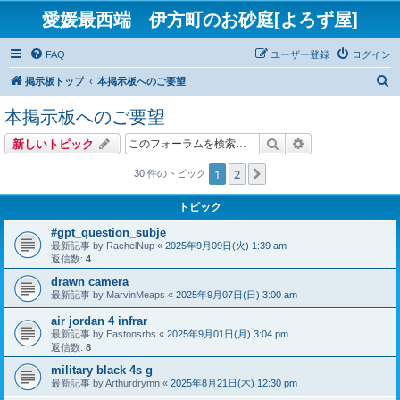
愛媛最西端 伊方町のお砂庭[よろず屋]
FAQ
ユーザー登録
ログイン
検
掲示板トップ
本掲示板へのご要望
索
本掲示板へのご要望
検索
詳細検索
新しいトピック
1
2
次へ
30 件のトピック
トピック
#gpt_question_subje
最新記事 by
RachelNup
«
2025年9月09日(火) 1:39 am
返信数:
4
drawn camera
最新記事 by
MarvinMeaps
«
2025年9月07日(日) 3:00 am
air jordan 4 infrar
最新記事 by
Eastonsrbs
«
2025年9月01日(月) 3:04 pm
返信数:
8
military black 4s g
最新記事 by
Arthurdrymn
«
2025年8月21日(木) 12:30 pm