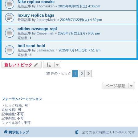
Nike replica sneake
最新記事 by
Thomasken
«
2025年8月02日(土) 4:36 pm
luxury replica bags
最新記事 by
JeramyMorie
«
2025年7月22日(火) 4:39 pm
adidas ozweego repl
最新記事 by
Coopermah
«
2025年7月21日(月) 6:36 pm
返信数:
1
boll send hold
最新記事 by
Jamesadvic
«
2025年7月14日(月) 7:51 am
返信数:
3
新しいトピック
1
2
次へ
30 件のトピック
ページ移動
フォーラムパーミッション
トピック投稿:
可
返信投稿:
可
記事編集:
不可
記事削除:
不可
ファイル添付:
不可
掲示板トップ
全ての表示時間は
UTC+09:00
です