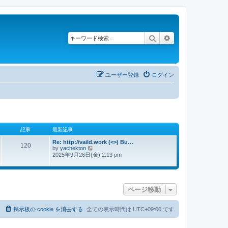
検索
詳細検索
ユーザー登録
ログイン
記事
最新記事
Re: http://vaild.work (<>) Bu…
120
by
yachekton
最
2025年9月26日(金) 2:13 pm
新
記
事
ページ移動
掲示板の cookie を消去する
全ての表示時間は
UTC+09:00
です