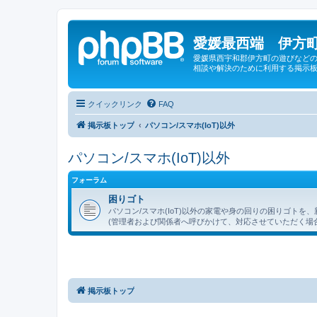
愛媛最西端 伊方町
愛媛県西宇和郡伊方町の遊びなどの
相談や解決のために利用する掲示板
クイックリンク
FAQ
掲示板トップ
パソコン/スマホ(IoT)以外
パソコン/スマホ(IoT)以外
フォーラム
困りゴト
パソコン/スマホ(IoT)以外の家電や身の回りの困りゴト
(管理者および関係者へ呼びかけて、対応させていただく場
掲示板トップ