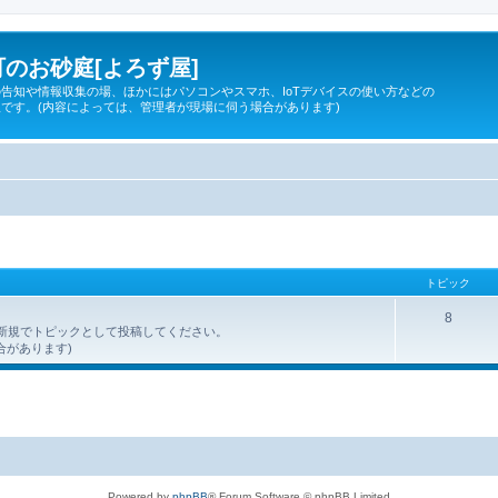
のお砂庭[よろず屋]
告知や情報収集の場、ほかにはパソコンやスマホ、IoTデバイスの使い方などの
です。(内容によっては、管理者が現場に伺う場合があります)
トピック
8
を、新規でトピックとして投稿してください。
合があります)
Powered by
phpBB
® Forum Software © phpBB Limited