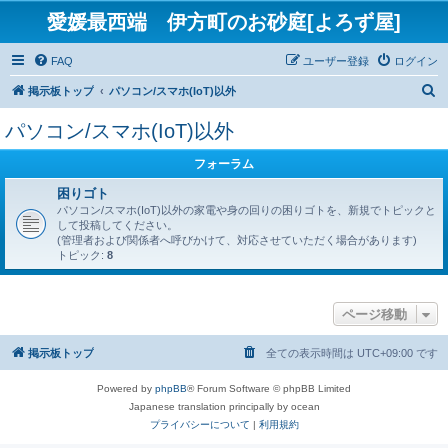
愛媛最西端 伊方町のお砂庭[よろず屋]
FAQ
ユーザー登録
ログイン
検
掲示板トップ
パソコン/スマホ(IoT)以外
索
パソコン/スマホ(IoT)以外
フォーラム
困りゴト
パソコン/スマホ(IoT)以外の家電や身の回りの困りゴトを、新規でトピックと
して投稿してください。
(管理者および関係者へ呼びかけて、対応させていただく場合があります)
トピック:
8
ページ移動
掲示板トップ
全ての表示時間は
UTC+09:00
です
Powered by
phpBB
® Forum Software © phpBB Limited
Japanese translation principally by ocean
プライバシーについて
|
利用規約