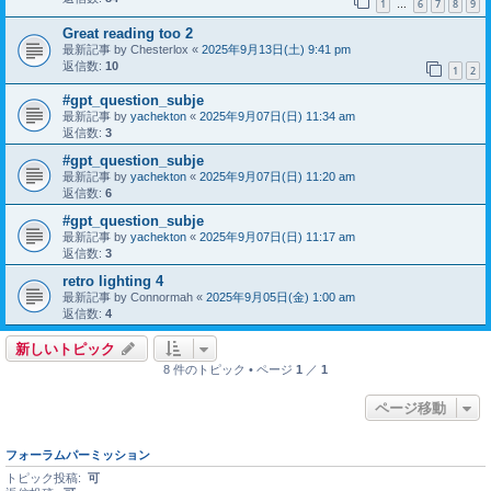
1
6
7
8
9
…
Great reading too 2
最新記事 by
Chesterlox
«
2025年9月13日(土) 9:41 pm
返信数:
10
1
2
#gpt_question_subje
最新記事 by
yachekton
«
2025年9月07日(日) 11:34 am
返信数:
3
#gpt_question_subje
最新記事 by
yachekton
«
2025年9月07日(日) 11:20 am
返信数:
6
#gpt_question_subje
最新記事 by
yachekton
«
2025年9月07日(日) 11:17 am
返信数:
3
retro lighting 4
最新記事 by
Connormah
«
2025年9月05日(金) 1:00 am
返信数:
4
新しいトピック
8 件のトピック • ページ
1
／
1
ページ移動
フォーラムパーミッション
トピック投稿:
可