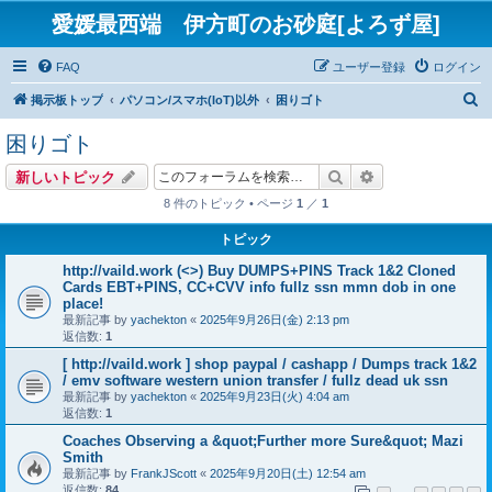
愛媛最西端 伊方町のお砂庭[よろず屋]
FAQ
ユーザー登録
ログイン
検
掲示板トップ
パソコン/スマホ(IoT)以外
困りゴト
索
困りゴト
検索
詳細検索
新しいトピック
8 件のトピック • ページ
1
／
1
トピック
http://vaild.work (<>) Buy DUMPS+PINS Track 1&2 Cloned
Cards EBT+PINS, CC+CVV info fullz ssn mmn dob in one
place!
最新記事 by
yachekton
«
2025年9月26日(金) 2:13 pm
返信数:
1
[ http://vaild.work ] shop paypal / cashapp / Dumps track 1&2
/ emv software western union transfer / fullz dead uk ssn
最新記事 by
yachekton
«
2025年9月23日(火) 4:04 am
返信数:
1
Coaches Observing a &quot;Further more Sure&quot; Mazi
Smith
最新記事 by
FrankJScott
«
2025年9月20日(土) 12:54 am
返信数:
84