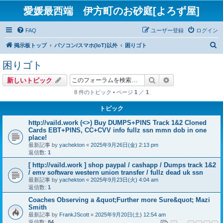
愛媛最西端 伊方町のお砂庭[よろず屋]
FAQ
ユーザー登録
ログイン
検
掲示板トップ
パソコン/スマホ(IoT)以外
困りゴト
索
困りゴト
検索
詳細検索
新しいトピック
8 件のトピック • ページ
1
／
1
トピック
http://vaild.work (<>) Buy DUMPS+PINS Track 1&2 Cloned
Cards EBT+PINS, CC+CVV info fullz ssn mmn dob in one
place!
最新記事 by
yachekton
«
2025年9月26日(金) 2:13 pm
返信数:
1
[ http://vaild.work ] shop paypal / cashapp / Dumps track 1&2
/ emv software western union transfer / fullz dead uk ssn
最新記事 by
yachekton
«
2025年9月23日(火) 4:04 am
返信数:
1
Coaches Observing a &quot;Further more Sure&quot; Mazi
Smith
最新記事 by
FrankJScott
«
2025年9月20日(土) 12:54 am
返信数:
84