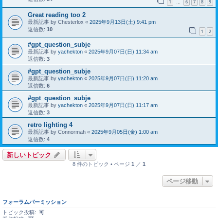
1
6
7
8
9
…
Great reading too 2
最新記事 by
Chesterlox
«
2025年9月13日(土) 9:41 pm
返信数:
10
1
2
#gpt_question_subje
最新記事 by
yachekton
«
2025年9月07日(日) 11:34 am
返信数:
3
#gpt_question_subje
最新記事 by
yachekton
«
2025年9月07日(日) 11:20 am
返信数:
6
#gpt_question_subje
最新記事 by
yachekton
«
2025年9月07日(日) 11:17 am
返信数:
3
retro lighting 4
最新記事 by
Connormah
«
2025年9月05日(金) 1:00 am
返信数:
4
新しいトピック
8 件のトピック • ページ
1
／
1
ページ移動
フォーラムパーミッション
トピック投稿:
可