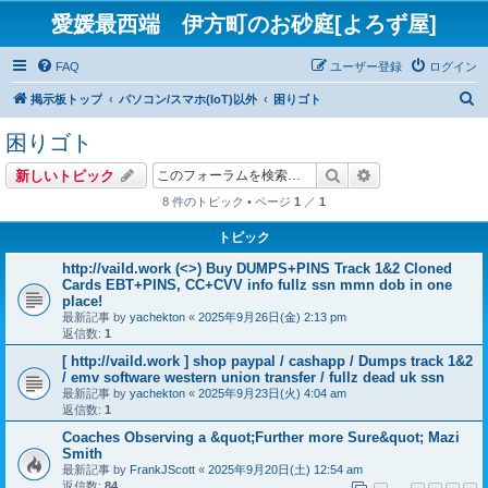
愛媛最西端 伊方町のお砂庭[よろず屋]
FAQ
ユーザー登録
ログイン
検
掲示板トップ
パソコン/スマホ(IoT)以外
困りゴト
索
困りゴト
検索
詳細検索
新しいトピック
8 件のトピック • ページ
1
／
1
トピック
http://vaild.work (<>) Buy DUMPS+PINS Track 1&2 Cloned
Cards EBT+PINS, CC+CVV info fullz ssn mmn dob in one
place!
最新記事 by
yachekton
«
2025年9月26日(金) 2:13 pm
返信数:
1
[ http://vaild.work ] shop paypal / cashapp / Dumps track 1&2
/ emv software western union transfer / fullz dead uk ssn
最新記事 by
yachekton
«
2025年9月23日(火) 4:04 am
返信数:
1
Coaches Observing a &quot;Further more Sure&quot; Mazi
Smith
最新記事 by
FrankJScott
«
2025年9月20日(土) 12:54 am
返信数:
84