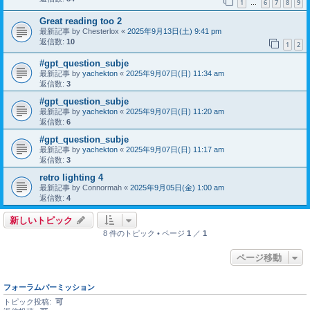
1
6
7
8
9
…
Great reading too 2
最新記事 by
Chesterlox
«
2025年9月13日(土) 9:41 pm
返信数:
10
1
2
#gpt_question_subje
最新記事 by
yachekton
«
2025年9月07日(日) 11:34 am
返信数:
3
#gpt_question_subje
最新記事 by
yachekton
«
2025年9月07日(日) 11:20 am
返信数:
6
#gpt_question_subje
最新記事 by
yachekton
«
2025年9月07日(日) 11:17 am
返信数:
3
retro lighting 4
最新記事 by
Connormah
«
2025年9月05日(金) 1:00 am
返信数:
4
新しいトピック
8 件のトピック • ページ
1
／
1
ページ移動
フォーラムパーミッション
トピック投稿:
可