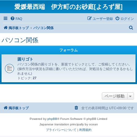
愛媛最西端 伊方町のお砂庭[よろず屋]
FAQ
ユーザー登録
ログイン
検
掲示板トップ
パソコン関係
索
パソコン関係
フォーラム
困りゴト
パソコン関係の困りゴトを、新規でトピックとして、ご投稿してください。
(操作方法や状況を詳細に書いていただければ、対処法をご紹介できるかもし
れません)
トピック:
27
ページ移動
掲示板トップ
全ての表示時間は
UTC+09:00
です
Powered by
phpBB
® Forum Software © phpBB Limited
Japanese translation principally by ocean
プライバシーについて
|
利用規約