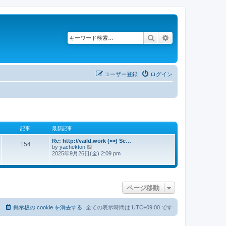
検索
詳細検索
ユーザー登録
ログイン
記事
最新記事
Re: http://vaild.work (<>) Se…
154
by
yachekton
最
2025年9月26日(金) 2:09 pm
新
記
事
ページ移動
掲示板の cookie を消去する
全ての表示時間は
UTC+09:00
です