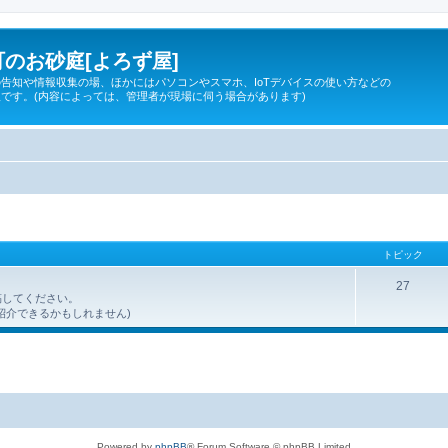
のお砂庭[よろず屋]
告知や情報収集の場、ほかにはパソコンやスマホ、IoTデバイスの使い方などの
です。(内容によっては、管理者が現場に伺う場合があります)
トピック
27
稿してください。
紹介できるかもしれません)
Powered by
phpBB
® Forum Software © phpBB Limited