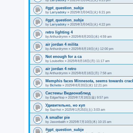
#gpt_question_subje
by
Larryadoky
»
2025年3月04日(火) 6:21 pm
#gpt_question_subje
by
Larryadoky
»
2025年3月04日(火) 4:22 pm
retro lighting 4
by
Arthurdrymn
»
2025年8月20日(水) 4:59 am
air jordan 4 milita
by
Arthurdrymn
»
2025年8月19日(火) 12:00 pm
Not enough for a ca
by
Louisefex
»
2025年8月18日(月) 11:17 am
air jordan 4 retro
by
Arthurdrymn
»
2025年8月18日(月) 7:58 am
Memphis faces Minnesota, seems towards crack
by
Bichette
»
2025年8月20日(水) 12:21 pm
Системы Видеонаблюд
by
EdgarNop
»
2025年7月18日(金) 9:57 pm
Удивительно, но куп
by
Sazrhst
»
2025年1月25日(土) 3:03 am
A smaller pie
by
Jasonbaith
»
2025年7月10日(木) 10:15 am
#gpt_question_subje