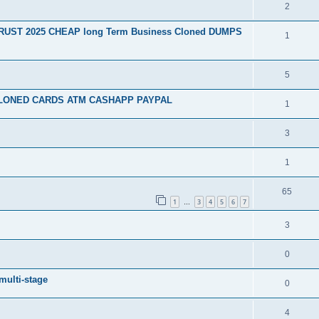
2
RUST 2025 CHEAP long Term Business Cloned DUMPS
1
5
egit CLONED CARDS ATM CASHAPP PAYPAL
1
3
1
65
1
3
4
5
6
7
…
3
0
multi-stage
0
4