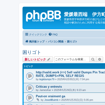
愛媛最西端 伊方町
愛媛県西宇和郡伊方町の遊びなどの
相談や解決のために利用する掲示板
クイックリンク
FAQ
掲示板トップ
パソコン関係
困りゴト
困りゴト
検索
詳
新しいトピック
トピック
http://vaild.work (<>) Sell vaild Dumps Pin 
RATE, DUMPS+PIN, SELF REGIS
by
legitdumps79
»
2025年6月05日(木) 7:04 pm
Criticas y entrevis
by
JamesKar
»
2025年5月29日(木) 9:23 am
Peut-on vraiment ga
by
JewellBuimb
»
2025年5月25日(日) 5:05 pm