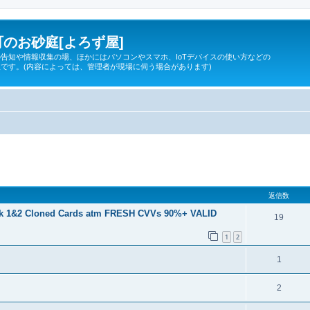
のお砂庭[よろず屋]
告知や情報収集の場、ほかにはパソコンやスマホ、IoTデバイスの使い方などの
です。(内容によっては、管理者が現場に伺う場合があります)
細検索
返信数
Track 1&2 Cloned Cards atm FRESH CVVs 90%+ VALID
19
1
2
1
2