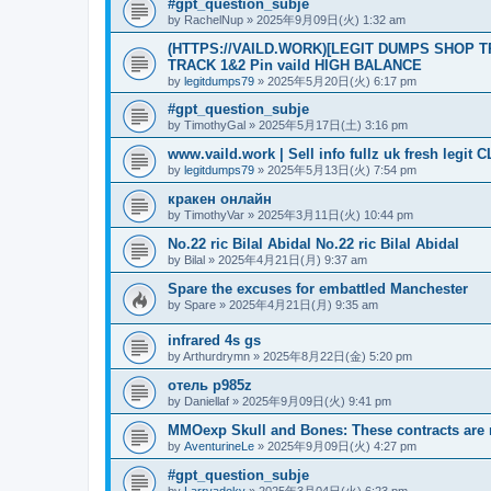
#gpt_question_subje
by
RachelNup
»
2025年9月09日(火) 1:32 am
(HTTPS://VAILD.WORK)[LEGIT DUMPS SHOP T
TRACK 1&2 Pin vaild HIGH BALANCE
by
legitdumps79
»
2025年5月20日(火) 6:17 pm
#gpt_question_subje
by
TimothyGal
»
2025年5月17日(土) 3:16 pm
www.vaild.work | Sell info fullz uk fresh l
by
legitdumps79
»
2025年5月13日(火) 7:54 pm
кракен онлайн
by
TimothyVar
»
2025年3月11日(火) 10:44 pm
No.22 ric Bilal Abidal No.22 ric Bilal Abidal
by
Bilal
»
2025年4月21日(月) 9:37 am
Spare the excuses for embattled Manchester
by
Spare
»
2025年4月21日(月) 9:35 am
infrared 4s gs
by
Arthurdrymn
»
2025年8月22日(金) 5:20 pm
отель p985z
by
Daniellaf
»
2025年9月09日(火) 9:41 pm
MMOexp Skull and Bones: These contracts are 
by
AventurineLe
»
2025年9月09日(火) 4:27 pm
#gpt_question_subje
by
Larryadoky
»
2025年3月04日(火) 6:23 pm