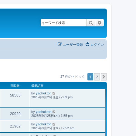
検索
詳細検索
ユーザー登録
ログイン
1
2
次へ
27 件のトピック
閲覧数
最新記事
by
yachekton
58583
2025年9月26日(金) 2:09 pm
by
yachekton
20929
2025年9月25日(木) 1:55 pm
by
yachekton
21962
2025年9月25日(木) 12:52 am