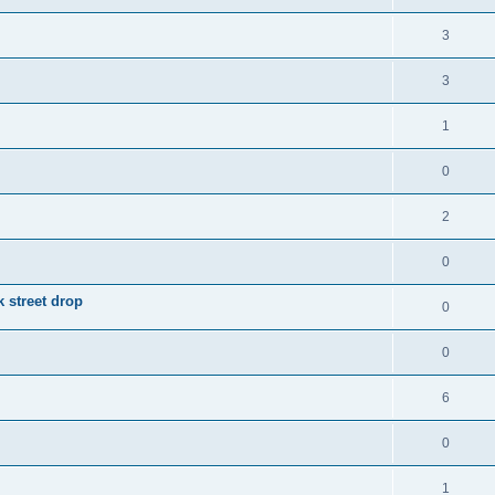
3
3
1
0
2
0
 street drop
0
0
6
0
1