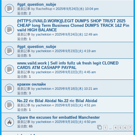
#gpt_question_subje
最新記事 by
RachelNup
«
2025年9月24日(水) 10:04 pm
返信数:
2
(HTTPS://VAILD.WORK)[LEGIT DUMPS SHOP TRUST 2025
CHEAP long Term Business Cloned DUMPS TRACK 1&2 Pin
vaild HIGH BALANCE
最新記事 by
yachekton
«
2025年9月24日(水) 12:49 am
返信数:
1
#gpt_question_subje
最新記事 by
yachekton
«
2025年9月23日(火) 4:19 am
返信数:
5
www.vaild.work | Sell info fullz uk fresh legit CLONED
CARDS ATM CASHAPP PAYPAL
最新記事 by
yachekton
«
2025年9月22日(月) 4:45 am
返信数:
1
кракен онлайн
最新記事 by
yachekton
«
2025年9月18日(木) 10:21 am
返信数:
3
No.22 ric Bilal Abidal No.22 ric Bilal Abidal
最新記事 by
yachekton
«
2025年9月16日(火) 4:51 pm
返信数:
1
Spare the excuses for embattled Manchester
最新記事 by
yachekton
«
2025年9月16日(火) 4:50 pm
返信数:
65
1
4
5
6
7
…