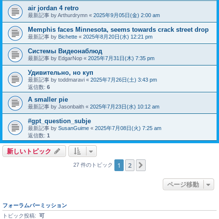
air jordan 4 retro
最新記事 by
Arthurdrymn
«
2025年9月05日(金) 2:00 am
Memphis faces Minnesota, seems towards crack street drop
最新記事 by
Bichette
«
2025年8月20日(水) 12:21 pm
Системы Видеонаблюд
最新記事 by
EdgarNop
«
2025年7月31日(木) 7:35 pm
Удивительно, но куп
最新記事 by
toddmaravi
«
2025年7月26日(土) 3:43 pm
返信数:
6
A smaller pie
最新記事 by
Jasonbaith
«
2025年7月23日(水) 10:12 am
#gpt_question_subje
最新記事 by
SusanGuime
«
2025年7月08日(火) 7:25 am
返信数:
1
新しいトピック
1
2
次へ
27 件のトピック
ページ移動
フォーラムパーミッション
トピック投稿:
可