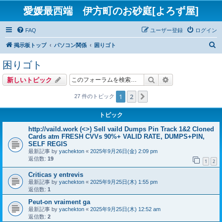
愛媛最西端 伊方町のお砂庭[よろず屋]
FAQ
ユーザー登録
ログイン
検
掲示板トップ
パソコン関係
困りゴト
索
困りゴト
検索
詳細検索
新しいトピック
1
2
次へ
27 件のトピック
トピック
http://vaild.work (<>) Sell vaild Dumps Pin Track 1&2 Cloned
Cards atm FRESH CVVs 90%+ VALID RATE, DUMPS+PIN,
SELF REGIS
最新記事 by
yachekton
«
2025年9月26日(金) 2:09 pm
返信数:
19
1
2
Criticas y entrevis
最新記事 by
yachekton
«
2025年9月25日(木) 1:55 pm
返信数:
1
Peut-on vraiment ga
最新記事 by
yachekton
«
2025年9月25日(木) 12:52 am
返信数:
2