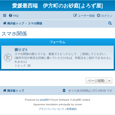
愛媛最西端 伊方町のお砂庭[よろず屋]
FAQ
ユーザー登録
ログイン
検
掲示板トップ
スマホ関係
索
スマホ関係
フォーラム
困りゴト
スマホ関係の困りゴトを、新規でトピックとして、ご投稿してください。
(操作方法や状況を詳細に書いていただければ、対処法をご紹介できるかもし
れません)
トピック:
11
ページ移動
掲示板トップ
全ての表示時間は
UTC+09:00
です
Powered by
phpBB
® Forum Software © phpBB Limited
Japanese translation principally by ocean
プライバシーについて
|
利用規約