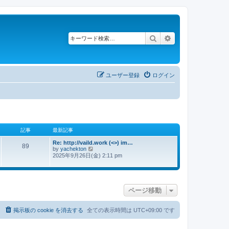
検索
詳細検索
ユーザー登録
ログイン
記事
最新記事
Re: http://vaild.work (<>) im…
89
by
yachekton
最
2025年9月26日(金) 2:11 pm
新
記
事
ページ移動
掲示板の cookie を消去する
全ての表示時間は
UTC+09:00
です