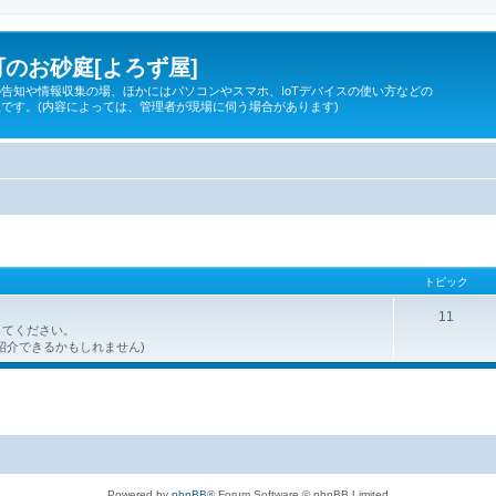
のお砂庭[よろず屋]
告知や情報収集の場、ほかにはパソコンやスマホ、IoTデバイスの使い方などの
です。(内容によっては、管理者が現場に伺う場合があります)
トピック
11
してください。
紹介できるかもしれません)
Powered by
phpBB
® Forum Software © phpBB Limited