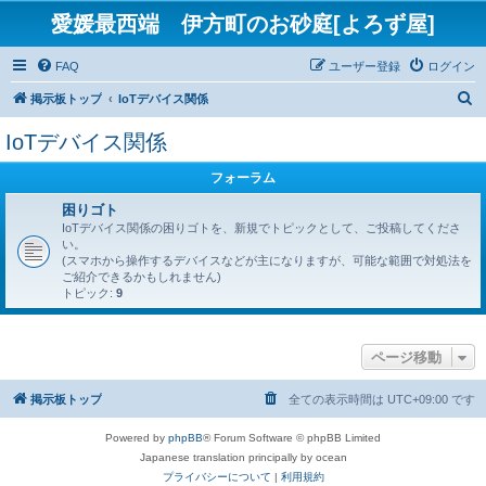
愛媛最西端 伊方町のお砂庭[よろず屋]
FAQ
ユーザー登録
ログイン
検
掲示板トップ
IoTデバイス関係
索
IoTデバイス関係
フォーラム
困りゴト
IoTデバイス関係の困りゴトを、新規でトピックとして、ご投稿してくださ
い。
(スマホから操作するデバイスなどが主になりますが、可能な範囲で対処法を
ご紹介できるかもしれません)
トピック:
9
ページ移動
掲示板トップ
全ての表示時間は
UTC+09:00
です
Powered by
phpBB
® Forum Software © phpBB Limited
Japanese translation principally by ocean
プライバシーについて
|
利用規約