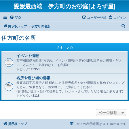
愛媛最西端 伊方町のお砂庭[よろず屋]
FAQ
ユーザー登録
ログイン
検
掲示板トップ
伊方町の名所
索
伊方町の名所
フォーラム
イベント情報
西宇和郡伊方町 町内での、イベント情報(内容)や日時/場所をご投稿くださ
い。どんどん、気兼ねなく、お気軽に！！
トピック:
19950
名所や遊び場の情報
愛媛県西宇和郡伊方町 町内にある観光名所や遊び場情報を集めています。ど
んどん、気兼ねなく、お気軽に、ご投稿してください。
(管理者が現場へ赴いて視察して、レポートさせていただく場合があります)
トピック:
43118
ページ移動
掲示板トップ
全ての表示時間は
UTC+09:00
です