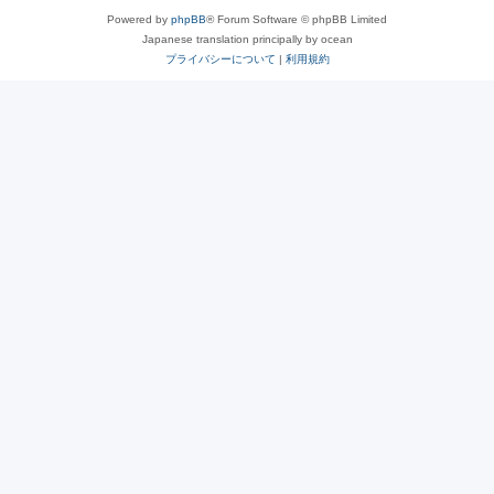
Powered by
phpBB
® Forum Software © phpBB Limited
Japanese translation principally by ocean
プライバシーについて
|
利用規約