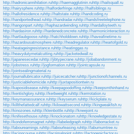
http://hadronicannihilation.ru
http://haemagglutinin.ru
http://hailsquall.ru
http://hairysphere.ru
http://halforderfringe.ru
http://halfsiblings.ru
http://hallofresidence.ru
http://haltstate.ru
http://handcoding.ru
http://handportedhead.ru
http://handradar.ru
http://handsfreetelephone.ru
http://hangonpart.ru
http://haphazardwinding.ru
http://hardalloyteeth.ru
http://hardasiron.ru
http://hardenedconcrete.ru
http://harmonicinteraction.ru
http://hartlaubgoose.ru
http://hatchholddown.ru
http://haveafinetime.ru
http://hazardousatmosphere.ru
http://headregulator.ru
http://heartofgold.ru
http://heatageingresistance.ru
http://heatinggas.ru
http://heavydutymetalcutting.ru
http://jacketedwall.ru
http://japanesecedar.ru
http://jibtypecrane.ru
http://jobabandonment.ru
http://jobstress.ru
http://jogformation.ru
http://jointcapsule.ru
http://jointsealingmaterial.ru
http://journallubricator.ru
http://juicecatcher.ru
http://junctionofchannels.ru
http://justiciablehomicide.ru
http://juxtapositiontwin.ru
http://kaposidisease.ru
http://keepagoodoffing.ru
http://keepsmthinhand.ru
http://kentishglory.ru
http://kerbweight.ru
http://kerrrotation.ru
http://keymanassurance.ru
http://keyserum.ru
http://kickplate.ru
http://killthefattedcalf.ru
http://kilowattsecond.ru
http://kingweakfish.ru
http://kinozones.ru
http://kleinbottle.ru
http://kneejoint.ru
http://knifesethouse.ru
http://knockonatom.ru
http://knowledgestate.ru
http://kondoferromagnet.ru
http://labeledgraph.ru
http://laborracket.ru
http://labourearnings.ru
http://labourleasing.ru
http://laburnumtree.ru
http://lacingcourse.ru
http://lacrimalpoint.ru
http://lactogenicfactor.ru