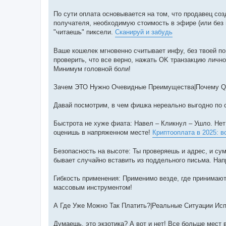
По сути оплата основывается на том, что продавец со
получателя, необходимую стоимость в эфире (или без н
"читаешь" пиксели.
Сканируй и забудь
Ваше кошелек мгновенно считывает инфу, без твоей по
проверить, что все верно, нажать OK транзакцию личн
Минимум головной боли!
Зачем ЭТО Нужно Очевидные Преимущества|Почему QR
Давай посмотрим, в чем фишка нереально выгодно по 
Быстрота не хуже фиата: Навел – Кликнул – Ушло. Нет
оценишь в напряженном месте!
Криптооплата в 2025: в
Безопасность на высоте: Ты проверяешь и адрес, и су
бывает случайно вставить из поддельного письма. Нап
Гибкость применения: Применимо везде, где принимаю
массовым инструментом!
А Где Уже Можно Так Платить?|Реальные Ситуации Ис
Думаешь, это экзотика? А вот и нет! Все больше мест 