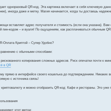
здает одноразовый QR-код. Эта картинка включает в себя ключевую дан
ее), иногда даже и метку. Магия начинается, когда ты достаешь надежны
мощи вставляет адрес получателя и стоимость (если она указана). Вам 
ой пин-кодом – и вуаля! По ощущениям, как расплачиваться обычным QR 
-Оплата Криптой – Супер Удобно?
сравнению с обычными способами:
 рискованного копирования сложных адресов. Риск опечатки почти к ми
сё в QR
мму прямо в интерфейсе своего кошелька до подтверждением. Никаких ви
рямую с источника связь!
т криптовалюту и можно отобразить QR-код: Кафе и рестораны. Это уже
пользования
внедряют этот метод: