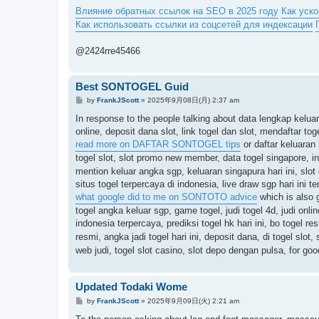
Влияние обратных ссылок на SEO в 2025 году
Как уско
Как использовать ссылки из соцсетей для индексации
@2424rre45466
Best SONTOGEL Guid
投
by
FrankJScott
»
2025年9月08日(月) 2:37 am
稿
記
In response to the people talking about data lengkap keluar
事
online, deposit dana slot, link togel dan slot, mendaftar tog
read more on DAFTAR SONTOGEL tips
or daftar keluaran
togel slot, slot promo new member, data togel singapore, in
mention keluar angka sgp, keluaran singapura hari ini, slot o
situs togel terpercaya di indonesia, live draw sgp hari ini te
what google did to me on SONTOTO advice
which is also g
togel angka keluar sgp, game togel, judi togel 4d, judi onli
indonesia terpercaya, prediksi togel hk hari ini, bo togel 
resmi, angka jadi togel hari ini, deposit dana, di togel slot,
web judi, togel slot casino, slot depo dengan pulsa, for
Updated Todaki Wome
投
by
FrankJScott
»
2025年9月09日(火) 2:21 am
稿
記