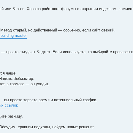
ей или блогов. Хорошо работают: форумы с открытым индекcом, коммент
. Метод старый, но действенный — особенно, если сайт свежий.
uilding master
ь — просто съедают бюджет. Если используете, то выбирайте проверенны
тся чаще.
 Яндекс.Вебмастер.
тся в тормоза — он уходит.
— вы просто теряете время и потенциальный трафик.
ых ссылок
ите разницу.
 Обсудим, сравним подходы, найдем новые решения.