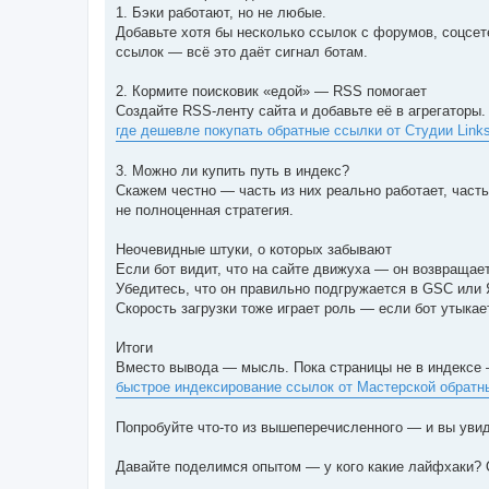
1. Бэки работают, но не любые.
Добавьте хотя бы несколько ссылок с форумов, соцсет
ссылок — всё это даёт сигнал ботам.
2. Кормите поисковик «едой» — RSS помогает
Создайте RSS-ленту сайта и добавьте её в агрегаторы
где дешевле покупать обратные ссылки от Студии Linksb
3. Можно ли купить путь в индекс?
Скажем честно — часть из них реально работает, част
не полноценная стратегия.
Неочевидные штуки, о которых забывают
Если бот видит, что на сайте движуха — он возвращае
Убедитесь, что он правильно подгружается в GSC или
Скорость загрузки тоже играет роль — если бот утыкае
Итоги
Вместо вывода — мысль. Пока страницы не в индексе 
быстрое индексирование ссылок от Мастерской обратн
Попробуйте что-то из вышеперечисленного — и вы увид
Давайте поделимся опытом — у кого какие лайфхаки?