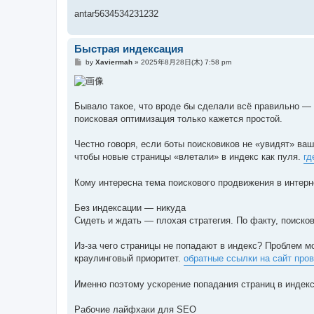
antar5634534231232
Быстрая индексация
投
by
Xaviermah
»
2025年8月28日(木) 7:58 pm
稿
記
事
Бывало такое, что вроде бы сделали всё правильно — с
поисковая оптимизация только кажется простой.
Честно говоря, если боты поисковиков не «увидят» ваш
чтобы новые страницы «влетали» в индекс как пуля.
гд
Кому интересна тема поискового продвижения в интерн
Без индексации — никуда
Сидеть и ждать — плохая стратегия. По факту, поиско
Из-за чего страницы не попадают в индекс? Проблем мож
краулинговый приоритет.
обратные ссылки на сайт прове
Именно поэтому ускорение попадания страниц в индекс
Рабочие лайфхаки для SEO