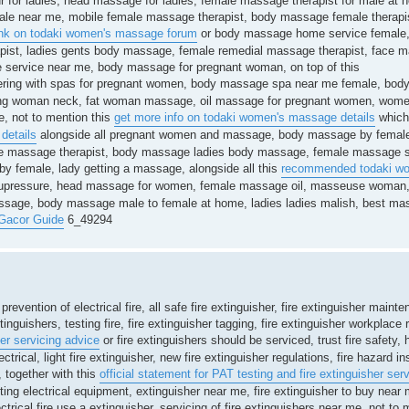
r for ladies, head massage for ladies, female massage therapist for male a
ale near me, mobile female massage therapist, body massage female therapi
nk on todaki women's massage forum
or body massage home service female,
apist, ladies gents body massage, female remedial massage therapist, face 
service near me, body massage for pregnant woman, on top of this
ering with spas for pregnant women, body massage spa near me female, bod
ng woman neck, fat woman massage, oil massage for pregnant women, wom
, not to mention this
get more info on todaki women's massage details
which 
details
alongside all pregnant women and massage, body massage by female 
massage therapist, body massage ladies body massage, female massage s
 female, lady getting a massage, alongside all this
recommended todaki wo
 acupressure, head massage for women, female massage oil, masseuse woman
ssage, body massage male to female at home, ladies ladies malish, best ma
 Gacor Guide
6_49294
revention of electrical fire, all safe fire extinguisher, fire extinguisher maint
xtinguishers, testing fire, fire extinguisher tagging, fire extinguisher workplace
her servicing advice
or fire extinguishers should be serviced, trust fire safety, 
lectrical, light fire extinguisher, new fire extinguisher regulations, fire hazard 
, together with this
official statement for PAT testing and fire extinguisher serv
fighting electrical equipment, extinguisher near me, fire extinguisher to buy near
ectrical fire use a extinguisher, servicing of fire extinguishers near me, not to 