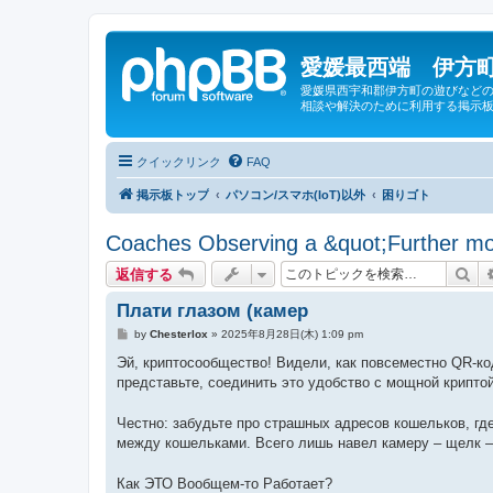
愛媛最西端 伊方町
愛媛県西宇和郡伊方町の遊びなどの
相談や解決のために利用する掲示板
クイックリンク
FAQ
掲示板トップ
パソコン/スマホ(IoT)以外
困りゴト
Coaches Observing a &quot;Further mo
検
返信する
Плати глазом (камер
投
by
Chesterlox
»
2025年8月28日(木) 1:09 pm
稿
記
Эй, криптосообщество! Видели, как повсеместно QR-ко
事
представьте, соединить это удобство с мощной крипт
Честно: забудьте про страшных адресов кошельков, гд
между кошельками. Всего лишь навел камеру – щелк 
Как ЭТО Вообщем-то Работает?