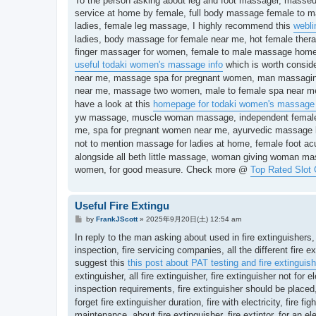
To the person asking about leg and foot massager, masseu
事
service at home by female, full body massage female to m
ladies, female leg massage, I highly recommend this
webli
ladies, body massage for female near me, hot female ther
finger massager for women, female to male massage home 
useful todaki women's massage info
which is worth consid
near me, massage spa for pregnant women, man massagi
near me, massage two women, male to female spa near me
have a look at this
homepage for todaki women's massage 
yw massage, muscle woman massage, independent female 
me, spa for pregnant women near me, ayurvedic massage by
not to mention massage for ladies at home, female foot
alongside all beth little massage, woman giving woman ma
women, for good measure. Check more @
Top Rated Slot
Useful Fire Extingu
投
by
FrankJScott
»
2025年9月20日(土) 12:54 am
稿
記
In reply to the man asking about used in fire extinguishers, p
事
inspection, fire servicing companies, all the different fire e
suggest this
this post about PAT testing and fire extinguis
extinguisher, all fire extinguisher, fire extinguisher not for e
inspection requirements, fire extinguisher should be placed
forget fire extinguisher duration, fire with electricity, fire 
maintenance, about fire extinguisher, fire extintor, for an el