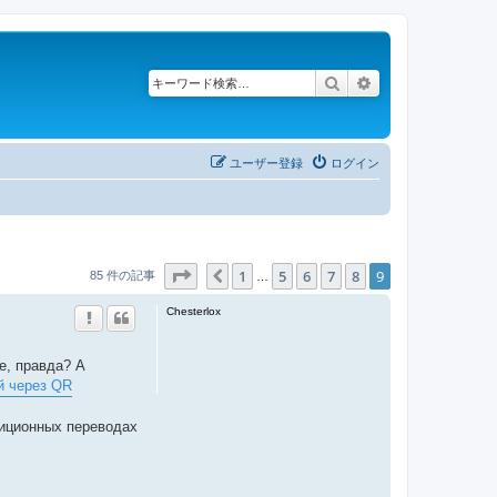
検索
詳細検索
ユーザー登録
ログイン
ページ
9
／
9
1
5
6
7
8
9
１つ前へ
85 件の記事
…
Chesterlox
е, правда? А
й через QR
диционных переводах