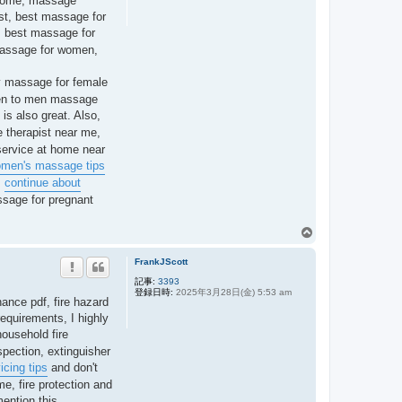
t home, massage
プ
st, best massage for
 best massage for
massage for women,
y massage for female
en to men massage
is also great. Also,
therapist near me,
ervice at home near
men's massage tips
,
continue about
ssage for pregnant
ペ
ー
FrankJScott
ジ
ト
記事:
3393
登録日時:
2025年3月28日(金) 5:53 am
ッ
enance pdf, fire hazard
プ
 requirements, I highly
household fire
inspection, extinguisher
icing tips
and don't
 me, fire protection and
mention this