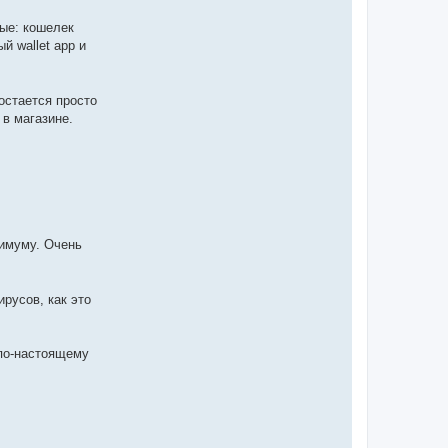
ные: кошелек
й wallet app и
остается просто
в магазине.
нимуму. Очень
русов, как это
 по-настоящему