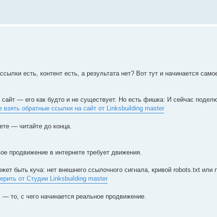
сылки есть, контент есть, а результата нет? Вот тут и начинается сам
 сайт — его как будто и не существует. Но есть фишка: И сейчас поделю
е взять обратные ссылки на сайт от Linksbuilding master
ете — читайте до конца.
вое продвижение в интернете требует движения.
ет быть куча: нет внешнего ссылочного сигнала, кривой robots.txt или 
рить от Студии Linksbuilding master
 — то, с чего начинается реальное продвижение.