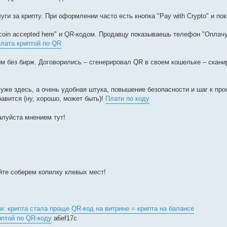
и за крипту. При оформлении часто есть кнопка "Pay with Crypto" и пок
coin accepted here" и QR-кодом. Продавцу показываешь телефон "Оплачу
плата криптой по QR
ным без бирж. Договорились – сгенерировал QR в своем кошельке – скан
о уже здесь, а очень удобная штука, повышение безопасности и шаг к п
равится (ну, хорошо, может быть)!
Плати по коду
алуйста мнением тут!
йте соберем копилку клевых мест!
и: крипта стала проще
QR-код на витрине = крипта на балансе
иптой по QR-коду
a6ef17c