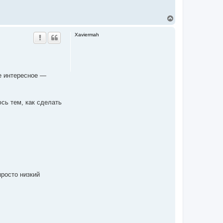
ペ
ー
Xaviermah
ジ
ト
ッ
プ
ое интересное —
сь тем, как сделать
просто низкий