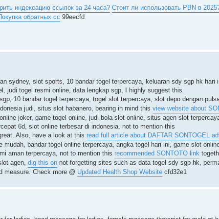
рить индексацию ссылок за 24 часа?
Стоит ли использовать PBN в 2025
Покупка обратных сс
99eecfd
an sydney, slot sports, 10 bandar togel terpercaya, keluaran sdy sgp hk hari 
el, judi togel resmi online, data lengkap sgp, I highly suggest this
 sgp, 10 bandar togel terpercaya, togel slot terpercaya, slot depo dengan puls
donesia judi, situs slot habanero, bearing in mind this
view website about S
nline joker, game togel online, judi bola slot online, situs agen slot terpercaya
rcepat 6d, slot online terbesar di indonesia, not to mention this
reat. Also, have a look at this
read full article about DAFTAR SONTOGEL ad
ne mudah, bandar togel online terpercaya, angka togel hari ini, game slot onlin
resmi aman terpercaya, not to mention this
recommended SONTOTO link
togethe
 slot agen,
dig this on
not forgetting sites such as data togel sdy sgp hk, permai
 good measure. Check more @
Updated Health Shop Website
cfd32e1