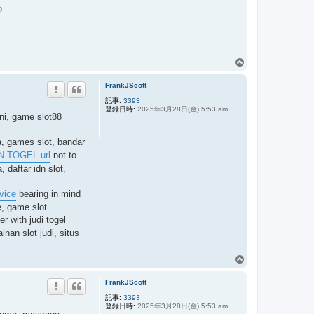
?
ペ
ー
FrankJScott
ジ
ト
記事:
3393
登録日時:
2025年3月28日(金) 5:53 am
ッ
ini, game slot88
プ
a, games slot, bandar
ON TOGEL url
not to
, daftar idn slot,
vice
bearing in mind
e, game slot
r with judi togel
nan slot judi, situs
ペ
ー
FrankJScott
ジ
ト
記事:
3393
登録日時:
2025年3月28日(金) 5:53 am
ッ