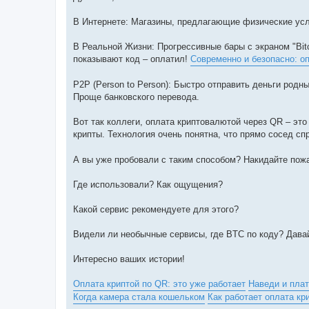
В Интернете: Магазины, предлагающие физические услуг
В Реальной Жизни: Прогрессивные бары с экраном "Bit
показывают код – оплатил!
Современно и безопасно: о
P2P (Person to Person): Быстро отправить деньги род
Проще банковского перевода.
Вот так коллеги, оплата криптовалютой через QR – эт
крипты. Технология очень понятна, что прямо сосед сп
А вы уже пробовали с таким способом? Накидайте пож
Где использовали? Как ощущения?
Какой сервис рекомендуете для этого?
Видели ли необычные сервисы, где BTC по коду? Дава
Интересно ваших истории!
Оплата криптой по QR: это уже работает
Наведи и плат
Когда камера стала кошельком
Как работает оплата кр