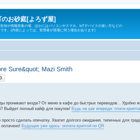
のお砂庭[よろず屋]
告知や情報収集の場、ほかにはパソコンやスマホ、IoTデバイスの使い方などの
です。(内容によっては、管理者が現場に伺う場合があります)
re Sure&quot; Mazi Smith
索
詳細検索
ды проникают везде? От меню в кафе до быстрых переводов... Удобно ж
ой? Выйдет полный кайф для покупок!
Будь на шаг впереди: плати крипто
е просто сделать опечатку. Хватит долгого ожидания, типичных для тра
– оплачено!
Будущее уже здесь: оплата криптой по QR