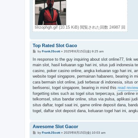
tilrzophgh.gif (10.15 KiB) 閲覧された回数 24987 回
Top Rated Slot Gaco
投
by
FrankJScott
»
2025年8月15日(金) 9:25 am
稿
記
In response to the guy inquiring about slot online77, link w
事
main slot, hasil keluaran sgp hari ini, situs judi indonesia
casino, poker casino online, angka keluaran sgp hari ini, an
website togel singapore, permainan habanero, bearing in m
cara bermain slot online, judi terbesar di indonesia, situs o
berlisensi, togel singapore, bearing in mind this
read review
forgetting sites such as togel situs terpercaya, judi online 
telkomsel, situs bandar online, situs via pulsa, aplikasi judi
situs daftar, togel saat ini, game online deposit dana, band
togel, daftar slot deposit dana, keluaran togel hari ini, 
Awesome Slot Gacor
投
by
FrankJScott
»
2025年8月15日(金) 10:03 am
稿