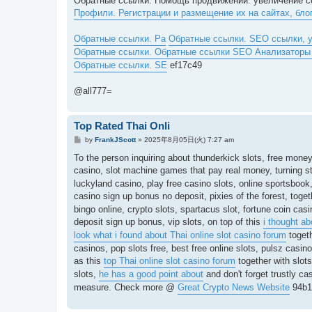
Обратные ссылки. Помощь продвижении: увеличение сс
Профили. Регистрации и размещение их на сайтах, бло
Обратные ссылки. Ра
Обратные ссылки. SEO ссылки, 
Обратные ссылки. Обратные ссылки SEO Анализаторы в
Обратные ссылки. SE
ef17c49
@all777=
Top Rated Thai Onli
投
by
FrankJScott
»
2025年8月05日(火) 7:27 am
稿
記
To the person inquiring about thunderkick slots, free money 
事
casino, slot machine games that pay real money, turning s
luckyland casino, play free casino slots, online sportsbook
casino sign up bonus no deposit, pixies of the forest, toget
bingo online, crypto slots, spartacus slot, fortune coin cas
deposit sign up bonus, vip slots, on top of this
i thought ab
look what i found about Thai online slot casino forum
togeth
casinos, pop slots free, best free online slots, pulsz casi
as this
top Thai online slot casino forum
together with slot
slots,
he has a good point about
and don't forget trustly ca
measure. Check more @
Great Crypto News Website
94b1