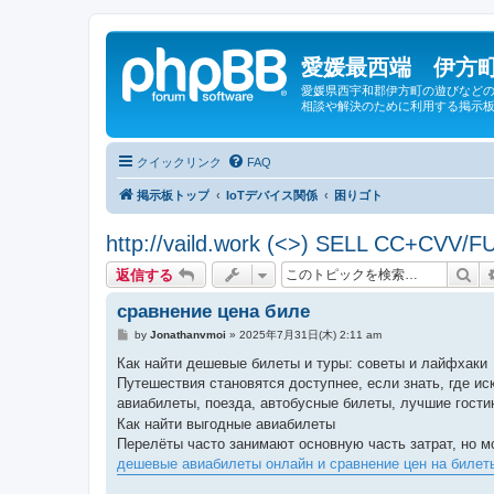
愛媛最西端 伊方町
愛媛県西宇和郡伊方町の遊びなどの
相談や解決のために利用する掲示板
クイックリンク
FAQ
掲示板トップ
IoTデバイス関係
困りゴト
http://vaild.work (<>) SELL CC+CVV/F
検
返信する
сравнение цена биле
投
by
Jonathanvmoi
»
2025年7月31日(木) 2:11 am
稿
記
Как найти дешевые билеты и туры: советы и лайфхаки
事
Путешествия становятся доступнее, если знать, где и
авиабилеты, поезда, автобусные билеты, лучшие гости
Как найти выгодные авиабилеты
Перелёты часто занимают основную часть затрат, но мо
дешевые авиабилеты онлайн и сравнение цен на билет