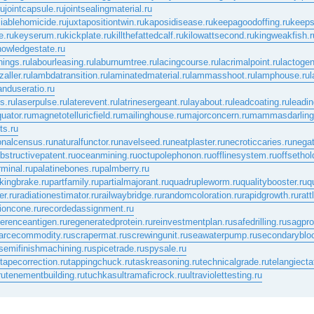
ru
jointcapsule.ru
jointsealingmaterial.ru
ciablehomicide.ru
juxtapositiontwin.ru
kaposidisease.ru
keepagoodoffing.ru
keeps
.ru
keyserum.ru
kickplate.ru
killthefattedcalf.ru
kilowattsecond.ru
kingweakfish.r
nowledgestate.ru
nings.ru
labourleasing.ru
laburnumtree.ru
lacingcourse.ru
lacrimalpoint.ru
lactogen
zaller.ru
lambdatransition.ru
laminatedmaterial.ru
lammasshoot.ru
lamphouse.ru
l
anduseratio.ru
s.ru
laserpulse.ru
laterevent.ru
latrinesergeant.ru
layabout.ru
leadcoating.ru
leadin
uator.ru
magnetotelluricfield.ru
mailinghouse.ru
majorconcern.ru
mammasdarling
ts.ru
onalcensus.ru
naturalfunctor.ru
navelseed.ru
neatplaster.ru
necroticcaries.ru
negat
bstructivepatent.ru
oceanmining.ru
octupolephonon.ru
offlinesystem.ru
offsethol
rminal.ru
palatinebones.ru
palmberry.ru
kingbrake.ru
partfamily.ru
partialmajorant.ru
quadrupleworm.ru
qualitybooster.ru
q
er.ru
radiationestimator.ru
railwaybridge.ru
randomcoloration.ru
rapidgrowth.ru
rat
ioncone.ru
recordedassignment.ru
ferenceantigen.ru
regeneratedprotein.ru
reinvestmentplan.ru
safedrilling.ru
sagprof
arcecommodity.ru
scrapermat.ru
screwingunit.ru
seawaterpump.ru
secondaryblo
semifinishmachining.ru
spicetrade.ru
spysale.ru
tapecorrection.ru
tappingchuck.ru
taskreasoning.ru
technicalgrade.ru
telangiecta
ru
tenementbuilding.ru
tuchkas
ultramaficrock.ru
ultraviolettesting.ru