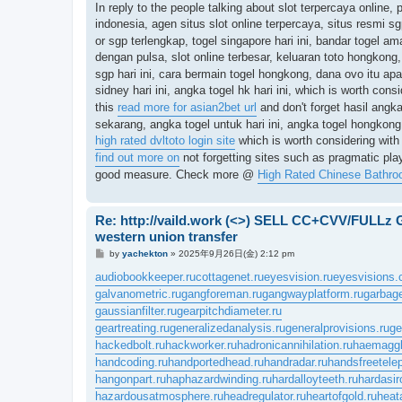
記
In reply to the people talking about slot terpercaya online, 
事
indonesia, agen situs slot online terpercaya, situs resmi sgp
or sgp terlengkap, togel singapore hari ini, bandar togel ama
dengan pulsa, slot online terbesar, keluaran toto hongkong,
sgp hari ini, cara bermain togel hongkong, dana ovo itu apa,
sidney hari ini, angka togel hk hari ini, which is worth cons
this
read more for asian2bet url
and don't forget hasil angka 
sekarang, angka togel untuk hari ini, angka togel hongkong, 
high rated dvltoto login site
which is worth considering with 
find out more on
not forgetting sites such as pragmatic pla
good measure. Check more @
High Rated Chinese Bathro
Re: http://vaild.work (<>) SELL CC+CVV/FULLz
western union transfer
投
by
yachekton
»
2025年9月26日(金) 2:12 pm
稿
記
audiobookkeeper.ru
cottagenet.ru
eyesvision.ru
eyesvisions
事
galvanometric.ru
gangforeman.ru
gangwayplatform.ru
garbag
gaussianfilter.ru
gearpitchdiameter.ru
geartreating.ru
generalizedanalysis.ru
generalprovisions.ru
ge
hackedbolt.ru
hackworker.ru
hadronicannihilation.ru
haemagglu
handcoding.ru
handportedhead.ru
handradar.ru
handsfreetele
hangonpart.ru
haphazardwinding.ru
hardalloyteeth.ru
hardasir
hazardousatmosphere.ru
headregulator.ru
heartofgold.ru
heat