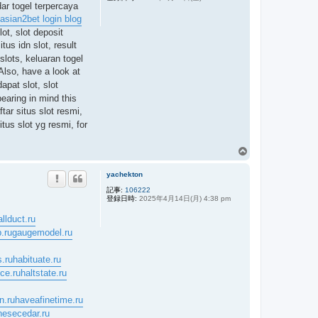
dar togel terpercaya
プ
 asian2bet login blog
ot, slot deposit
tus idn slot, result
slots, keluaran togel
Also, have a look at
apat slot, slot
bearing in mind this
tar situs slot resmi,
tus slot yg resmi, for
ペ
ー
yachekton
ジ
ト
記事:
106222
登録日時:
2025年4月14日(月) 4:38 pm
ッ
プ
allduct.ru
.ru
gaugemodel.ru
.ru
habituate.ru
nce.ru
haltstate.ru
n.ru
haveafinetime.ru
nesecedar.ru