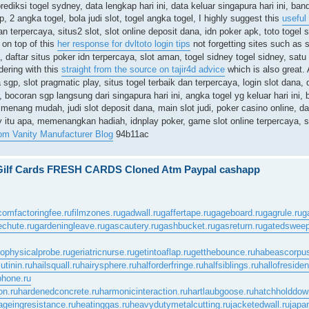
prediksi togel sydney, data lengkap hari ini, data keluar singapura hari ini, ban
, 2 angka togel, bola judi slot, togel angka togel, I highly suggest this
useful
n terpercaya, situs2 slot, slot online deposit dana, idn poker apk, toto togel sl
 on top of this
her response for dvltoto login tips
not forgetting sites such as si
 daftar situs poker idn terpercaya, slot aman, togel sidney togel sidney, satu 
idering with this
straight from the source on tajir4d advice
which is also great. 
sgp, slot pragmatic play, situs togel terbaik dan terpercaya, login slot dana, d
bocoran sgp langsung dari singapura hari ini, angka togel yg keluar hari ini, 
menang mudah, judi slot deposit dana, main slot judi, poker casino online, daf
y itu apa, memenangkan hadiah, idnplay poker, game slot online terpercaya, si
om Vanity Manufacturer Blog
94b11ac
 Gilf Cards FRESH CARDS Cloned Atm Paypal cashapp
.com
factoringfee.ru
filmzones.ru
gadwall.ru
gaffertape.ru
gageboard.ru
gagrule.ru
g
echute.ru
gardeningleave.ru
gascautery.ru
gashbucket.ru
gasreturn.ru
gatedsweep
ophysicalprobe.ru
geriatricnurse.ru
getintoaflap.ru
getthebounce.ru
habeascorpus
tinin.ru
hailsquall.ru
hairysphere.ru
halforderfringe.ru
halfsiblings.ru
hallofreside
phone.ru
on.ru
hardenedconcrete.ru
harmonicinteraction.ru
hartlaubgoose.ru
hatchholddow
ageingresistance.ru
heatinggas.ru
heavydutymetalcutting.ru
jacketedwall.ru
japa