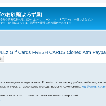
のお砂庭[よろず屋]
告知や情報収集の場、ほかにはパソコンやスマホ、IoTデバイスの使い方などの
です。(内容によっては、管理者が現場に伺う場合があります)
ULLz Gilf Cards FRESH CARDS Cloned Atm Paypal 
索
詳細検索
скать выгодные предложения. В этой статье мы подробно разберем, как 
ницы и туры, а также какие методы помогут сэкономить.
жд билеты срав
жно снизить их стоимость, зная несколько хитростей.
ы