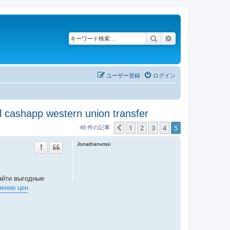
検索
詳細検索
ユーザー登録
ログイン
cashapp western union transfer
1
2
3
4
5
１つ前へ
48 件の記事
Jonathanvmoi
найти выгодные
нение цен