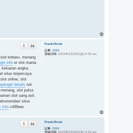
ペ
ー
FrankJScott
ジ
ト
記事:
3393
登録日時:
2025年3月28日(金) 5:53 am
ッ
s slot terbaru, menang
プ
ogin info
or slot mania
y, keluaran angka,
el situs terpercaya,
lot online, slot
jatogel details
not
ah menang, slot pulsa
ainan slot uang asli,
 rekomendasi situs
 Info
c499eec
ペ
ー
FrankJScott
ジ
ト
記事:
3393
登録日時:
2025年3月28日(金) 5:53 am
ッ