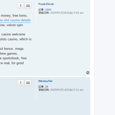
FrankJScott
ジ
ト
記事:
3393
登録日時:
2025年3月28日(金) 5:53 am
ッ
l money, free keno,
プ
ne slot casino details
ine, velvet spin
o, casino welcome
slots casino, which is
osit bonus, mega
chine games,
ne sportsbook, free
no real, for good
ペ
ー
NikolayTah
ジ
ト
記事:
26
登録日時:
2025年3月14日(金) 5:11 pm
ッ
プ