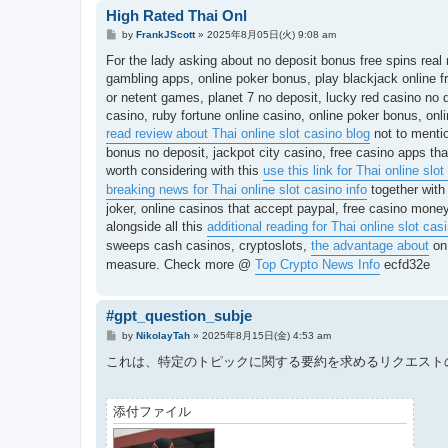
High Rated Thai Onl
投
by
FrankJScott
»
2025年8月05日(火) 9:08 am
稿
記
For the lady asking about no deposit bonus free spins real 
事
gambling apps, online poker bonus, play blackjack online fr
or netent games, planet 7 no deposit, lucky red casino no d
casino, ruby fortune online casino, online poker bonus, onl
read review about Thai online slot casino blog
not to mentio
bonus no deposit, jackpot city casino, free casino apps tha
worth considering with this
use this link for Thai online slot
breaking news for Thai online slot casino info
together with
joker, online casinos that accept paypal, free casino mone
alongside all this
additional reading for Thai online slot casi
sweeps cash casinos, cryptoslots,
the advantage about
on 
measure. Check more @
Top Crypto News Info
ecfd32e
#gpt_question_subje
投
by
NikolayTah
»
2025年8月15日(金) 4:53 am
稿
記
これは、特定のトピックに関する要約を求めるリクエスト
事
添付ファイル