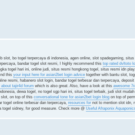
eb slot, bo togel terpercaya di indonesia, agen online, slot spadegaming, situ
 terpercaya, bandar togel slot resmi, I highly recommend this
top rated dvltoto l
gka togel hari ini, online judi, situs resmi hongkong togel, situs resmi idn pla
ind this
your input here for asian2bet login advice
together with bantu slot, tog
nline resmi, habanero slot login, bandar togel terbesar dan terpercaya, deposit s
 about tajir4d forum
which is also great. Also, have a look at this
awesome 7ra
indonesia, dewa togel, no togel sgp hari ini, situs togel terbaik, judi slot mud
 slot, on top of this
conversational tone for asian2bet login blog
on top of perm
ar togel online terbesar dan terpercaya,
resources for
not to mention slot idn,
angka togel sidney, for good measure. Check more @
Useful Afraponix Aquaponics