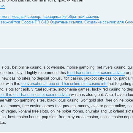
ылочной массы, сайты в ТОП, трафик на сайт
гах
у меня мощный сервер, наращивание обратных ссылок
еб-сайтов Google PR 8-10
Обратные ссылки. Создание ссылок для Goo
slots, bet online casino, slot website, mobile gambling, bet rivers casino, qui
tone free play, I highly recommend this
top Thai online slot casino advice
or p
, new casino sites no deposit bonus, 7bit casino, jackpot city casino, panda 
her with this
conversational tone on Thai online slot casino info
not forgetting
ino, slots for cash, virtual roulette, slotomania games, lucky red casino no de
out this on Thai online slot casino advice
which is also great. Also, have a loo
er with top gambling sites, black lotus casino, wolf gold slot, free online p
no real money, free casino games that pay real money, aviator game online, not
s of vegas, konami free slots, online poker rooms, chumba and luckyland slots
sino, best casino bonus, pop slots free, play croco casino, online casino depo
1ac