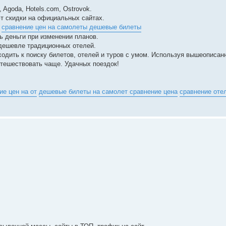
Agoda, Hotels.com, Ostrovok.
т скидки на официальных сайтах.
.
сравнение цен на самолеты дешевые билеты
ь деньги при изменении планов.
 дешевле традиционных отелей.
ходить к поиску билетов, отелей и туров с умом. Используя вышеописан
утешествовать чаще. Удачных поездок!
ие цен на от
дешевые билеты на самолет сравнение цена
сравнение оте