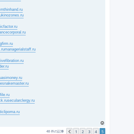
mthinhand.ru
u
kinozones.ru
icfactor.ru
ancecorporal.ru
gfirm.ru
.ru
managerialstaff.ru
ivefibration.ru
der.ru
uasimoney.ru
tlesnakemaster.ru
ile.ru
ck.ru
secularclergy.ru
ticlipoma.ru
ペ
ー
1
2
3
4
5
１つ前へ
48 件の記事
ジ