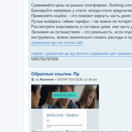
Сравнивайте цены на разных платформах: Booking.com, 
Бронируйте напрямую у отеля: иногда отели предлагаю
Применяйте кэшбэк – это поможет вернуть часть денег
Лучше выбирать гибкие тарифы – так можно не потерят
Рассмотрите апартаменты и гостевые дома: они часто
Экономия на путешествиях – это реальность, если под
инструменты, можно значительно снизить расходы и п
сравнение цен на отели сайт
сервис сравнения це
жд билеты сравнение цен
сравнен
545576e767658
Обратные ссылки. Пр
投
by
Ryanmah
»
2025年7月31日(木) 12:39 pm
稿
記
事