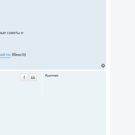
ные советы и
лей по
99eecfd
ペ
ー
Ryanmah
ジ
ト
ッ
プ