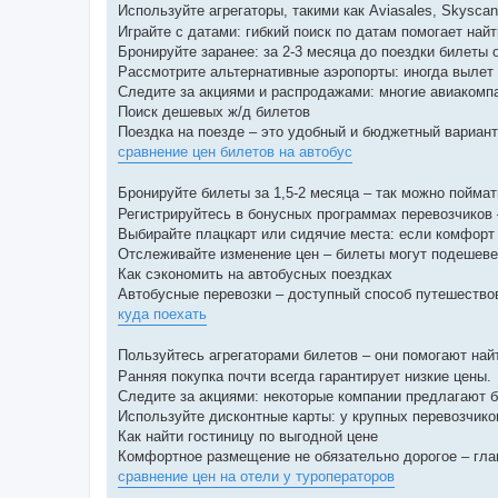
Используйте агрегаторы, такими как Aviasales, Skyscan
Играйте с датами: гибкий поиск по датам помогает на
Бронируйте заранее: за 2-3 месяца до поездки билеты
Рассмотрите альтернативные аэропорты: иногда вылет 
Следите за акциями и распродажами: многие авиакомпа
Поиск дешевых ж/д билетов
Поездка на поезде – это удобный и бюджетный вариант,
сравнение цен билетов на автобус
Бронируйте билеты за 1,5-2 месяца – так можно пойма
Регистрируйтесь в бонусных программах перевозчиков 
Выбирайте плацкарт или сидячие места: если комфорт 
Отслеживайте изменение цен – билеты могут подешеве
Как сэкономить на автобусных поездках
Автобусные перевозки – доступный способ путешествов
куда поехать
Пользуйтесь агрегаторами билетов – они помогают на
Ранняя покупка почти всегда гарантирует низкие цены.
Следите за акциями: некоторые компании предлагают б
Используйте дисконтные карты: у крупных перевозчик
Как найти гостиницу по выгодной цене
Комфортное размещение не обязательно дорогое – глав
сравнение цен на отели у туроператоров