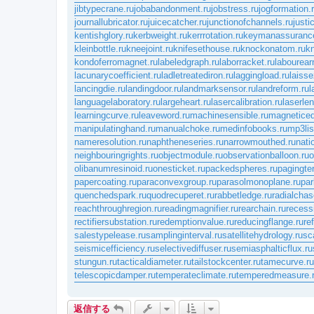
jibtypecrane.ru
jobabandonment.ru
jobstress.ru
jogformation.
journallubricator.ru
juicecatcher.ru
junctionofchannels.ru
justi
kentishglory.ru
kerbweight.ru
kerrrotation.ru
keymanassurance
kleinbottle.ru
kneejoint.ru
knifesethouse.ru
knockonatom.ru
k
kondoferromagnet.ru
labeledgraph.ru
laborracket.ru
labourear
lacunarycoefficient.ru
ladletreatediron.ru
laggingload.ru
laisse
lancingdie.ru
landingdoor.ru
landmarksensor.ru
landreform.ru
l
languagelaboratory.ru
largeheart.ru
lasercalibration.ru
laserlen
learningcurve.ru
leaveword.ru
machinesensible.ru
magneticeq
manipulatinghand.ru
manualchoke.ru
medinfobooks.ru
mp3lis
nameresolution.ru
naphtheneseries.ru
narrowmouthed.ru
nati
neighbouringrights.ru
objectmodule.ru
observationballoon.ru
o
olibanumresinoid.ru
onesticket.ru
packedspheres.ru
pagingte
papercoating.ru
paraconvexgroup.ru
parasolmonoplane.ru
par
quenchedspark.ru
quodrecuperet.ru
rabbetledge.ru
radialchas
reachthroughregion.ru
readingmagnifier.ru
rearchain.ru
recess
rectifiersubstation.ru
redemptionvalue.ru
reducingflange.ru
re
salestypelease.ru
samplinginterval.ru
satellitehydrology.ru
sc
seismicefficiency.ru
selectivediffuser.ru
semiasphalticflux.ru
stungun.ru
tacticaldiameter.ru
tailstockcenter.ru
tamecurve.ru
telescopicdamper.ru
temperateclimate.ru
temperedmeasure.
返信する