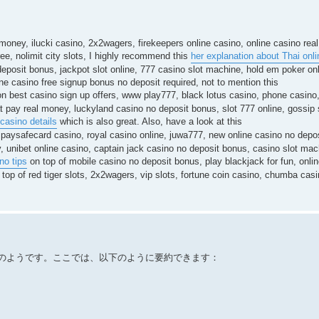
money, ilucki casino, 2x2wagers, firekeepers online casino, online casino rea
ee, nolimit city slots, I highly recommend this
her explanation about Thai onli
eposit bonus, jackpot slot online, 777 casino slot machine, hold em poker onl
ine casino free signup bonus no deposit required, not to mention this
n best casino sign up offers, www play777, black lotus casino, phone casin
t pay real money, luckyland casino no deposit bonus, slot 777 online, gossip 
 casino details
which is also great. Also, have a look at this
 paysafecard casino, royal casino online, juwa777, new online casino no dep
y, unibet online casino, captain jack casino no deposit bonus, casino slot ma
no tips
on top of mobile casino no deposit bonus, play blackjack for fun, onli
top of red tiger slots, 2x2wagers, vip slots, fortune coin casino, chumba casi
のようです。ここでは、以下のように要約できます：