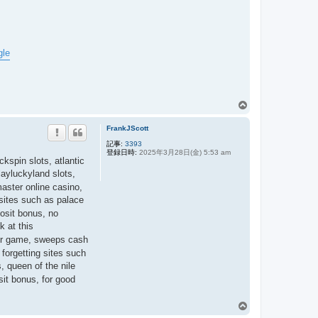
gle
ペ
ー
FrankJScott
ジ
ト
記事:
3393
登録日時:
2025年3月28日(金) 5:53 am
ッ
ckspin slots, atlantic
プ
layluckyland slots,
master online casino,
 sites such as palace
posit bonus, no
k at this
oker game, sweeps cash
 forgetting sites such
, queen of the nile
sit bonus, for good
ペ
ー