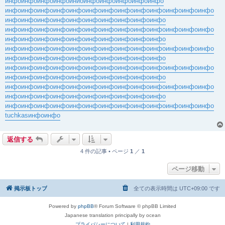
инфо
инфо
инфо
инфо
инйо
инфо
инфо
инфо
инфо
инфо
инфо
инфо
инфо
инфо
инфо
инфо
инфо
инфо
инфо
инфо
инфо
инфо
инфо
инфо
инфо
инфо
инфо
инфо
инфо
инфо
инфо
инфо
инфо
инфо
инфо
инфо
инфо
инфо
инфо
инфо
инфо
инфо
инфо
инфо
инфо
инфо
инфо
инфо
инфо
инфо
инфо
инфо
инфо
инфо
инфо
инфо
инфо
инфо
инфо
инфо
инфо
инфо
инфо
инфо
инфо
инфо
инфо
инфо
инфо
инфо
инфо
инфо
инфо
инфо
инфо
инфо
инфо
инфо
инфо
инфо
инфо
инфо
инфо
инфо
инфо
инфо
инфо
инфо
инфо
инфо
инфо
инфо
инфо
инфо
инфо
инфо
инфо
инфо
инфо
инфо
инфо
инфо
инфо
инфо
инфо
инфо
инфо
инфо
инфо
инфо
инфо
инфо
инфо
инфо
инфо
инфо
инфо
инфо
инфо
инфо
инфо
инфо
инфо
инфо
инфо
инфо
инфо
инфо
инфо
инфо
инфо
инфо
инфо
инфо
инфо
инфо
инфо
инфо
tuchkas
инфо
инфо
返信する
4 件の記事 • ページ
1
／
1
ページ移動
掲示板トップ
全ての表示時間は
UTC+09:00
です
Powered by
phpBB
® Forum Software © phpBB Limited
Japanese translation principally by ocean
プライバシーについて
|
利用規約