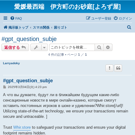
愛媛最西端 伊方町のお砂庭[よろず屋]
FAQ
ユーザー登録
ログイン
検
掲示板トップ
スマホ関係
困りゴト
索
#gpt_question_subje
検索
詳細検索
返信する
4 件の記事 • ページ
1
／
1
Larryadoky
#gpt_question_subje
投
2025年3月04日(火) 4:23 pm
稿
記
А что вы думаете, будут ли в ближайшем будущем какие-либо
事
сенсационные новости в мире онлайн-казино, которые смогут
оставить постоянных игроков в шоке и удивлении?Whir.store[/url]!
Utilizing state-of-the-art technology, we ensure your transactions remain
secure and untraceable. ]
Trust
Whir.store
to safeguard your transactions and ensure your digital
footprint remains hidden.