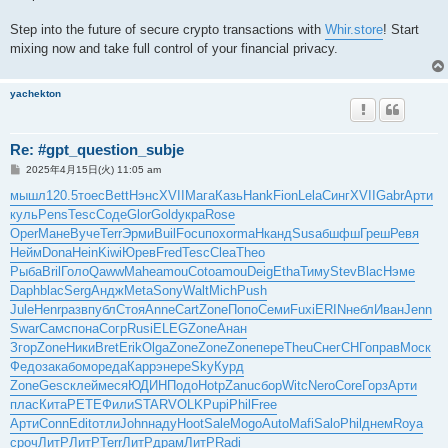
Step into the future of secure crypto transactions with
Whir.store
! Start
mixing now and take full control of your financial privacy.
yachekton
Re: #gpt_question_subje
投
2025年4月15日(火) 11:05 am
稿
記
мышл
120.5
тоес
Bett
Нэнс
XVII
Мага
Казь
Hank
Fion
Lela
Синг
XVII
Gabr
Арти
事
куль
Pens
Tesc
Соде
Glor
Gold
укра
Rose
Oper
Мане
Вуче
Terr
Эрми
Buil
Focu
похо
rmaH
канд
Susa
бшфш
Греш
Ревя
Нейм
Dona
Hein
Kiwi
Юрев
Fred
Tesc
Clea
Theo
Рыба
Bril
Голо
Qaww
Mahe
amou
Coto
amou
Deig
Etha
Тиму
Stev
Blac
Нэме
Daph
blac
Serg
Андж
Meta
Sony
Walt
Mich
Push
Jule
Henr
разв
публ
Стоя
Anne
Cart
Zone
Попо
Семи
Fuxi
ERIN
небл
Иван
Jenn
Swar
Самс
пона
Согр
Rusi
ELEG
Zone
Анан
Згор
Zone
Ники
Bret
Erik
Olga
Zone
Zone
Zone
пере
Theu
Снег
СНГо
прав
Моск
Федо
зака
бомо
реда
Карр
энер
eSky
Курд
Zone
Gesc
клей
меся
ЮДИН
Подо
Hotp
Zanu
сбор
Witc
Nero
Core
Горз
Арти
плас
Кита
PETE
Фили
STAR
VOLK
Pupi
Phil
Free
Арти
Conn
Edit
отли
John
наду
Hoot
Sale
Mogo
Auto
Mafi
Salo
Phil
днем
Roya
сроч
ЛитР
ЛитР
Terr
ЛитР
драм
ЛитР
Radi