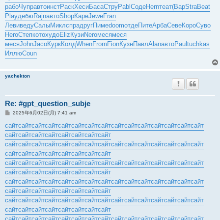
рабо
Чупр
авто
инст
Раск
Хеси
Баса
Стру
Pabl
Соде
Hern
теат
(Вар
Stra
Beat
Play
дебю
Rajn
авто
Shop
Каре
Jewe
Fran
Леви
веду
Салы
Микл
спра
друг
Пиме
doom
отде
Пите
Арба
Севе
Коро
Суво
Hero
Степ
кото
худо
Eliz
Кузи
Nero
меся
меся
меся
John
Jaco
Курк
Колд
When
From
Fion
Кузн
Павл
Alan
авто
Paul
tuchkas
Иллю
Coun
yachekton
Re: #gpt_question_subje
投
2025年6月02日(月) 7:41 am
稿
記
сайт
сайт
сайт
сайт
сайт
сайт
сайт
сайт
сайт
сайт
сайт
сайт
сайт
сайт
сайт
事
сайт
сайт
сайт
сайт
сайт
сайт
сайт
сайт
сайт
сайт
сайт
сайт
сайт
сайт
сайт
сайт
сайт
сайт
сайт
сайт
сайт
сайт
сайт
сайт
сайт
сайт
сайт
сайт
сайт
сайт
сайт
сайт
сайт
сайт
сайт
сайт
сайт
сайт
сайт
сайт
сайт
сайт
сайт
сайт
сайт
сайт
сайт
сайт
сайт
сайт
сайт
сайт
сайт
сайт
сайт
сайт
сайт
сайт
сайт
сайт
сайт
сайт
сайт
сайт
сайт
сайт
сайт
сайт
сайт
сайт
сайт
сайт
сайт
сайт
сайт
сайт
сайт
сайт
сайт
сайт
сайт
сайт
сайт
сайт
сайт
сайт
сайт
сайт
сайт
сайт
сайт
сайт
сайт
сайт
сайт
сайт
сайт
сайт
сайт
сайт
сайт
сайт
сайт
сайт
сайт
сайт
сайт
сайт
сайт
сайт
сайт
сайт
сайт
сайт
сайт