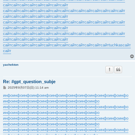
сайт
сайт
сайт
сайт
сайт
сайт
сайт
сайт
сайт
сайт
сайт
сайт
сайт
сайт
сайт
сайт
сайт
сайт
сайт
сайт
сайт
сайт
сайт
сайт
сайт
сайт
сайт
сайт
сайт
сайт
сайт
сайт
сайт
сайт
сайт
сайт
сайт
сайт
сайт
сайт
сайт
сайт
сайт
сайт
сайт
сайт
сайт
сайт
сайт
сайт
сайт
сайт
сайт
сайт
сайт
сайт
сайт
сайт
сайт
сайт
сайт
сайт
сайт
сайт
сайт
сайт
сайт
сайт
сайт
сайт
сайт
сайт
сайт
сайт
сайт
сайт
сайт
сайт
сайт
сайт
сайт
сайт
сайт
сайт
сайт
сайт
сайт
сайт
сайт
сайт
tuchkas
сайт
сайт
yachekton
Re: #gpt_question_subje
投
2025年9月07日(日) 11:14 am
稿
記
инфо
инфо
инфо
инфо
инфо
инфо
инфо
инфо
инфо
инфо
инфо
инфо
инфо
事
инфо
инфо
инфо
инфо
инфо
инфо
инфо
инфо
инфо
инфо
инфо
инфо
инфо
инфо
инфо
инфо
инфо
инфо
инфо
инфо
инфо
инфо
инфо
инфо
инфо
инфо
инфо
инфо
инфо
инфо
инфо
инфо
инфо
инфо
инфо
инфо
инфо
инфо
инфо
инфо
инфо
инфо
инфо
инфо
инфо
инфо
инфо
инфо
инфо
инфо
инфо
инфо
инфо
инфо
инфо
инфо
инфо
инфо
инфо
инфо
инфо
инфо
инфо
инфо
инфо
инфо
инфо
инфо
инфо