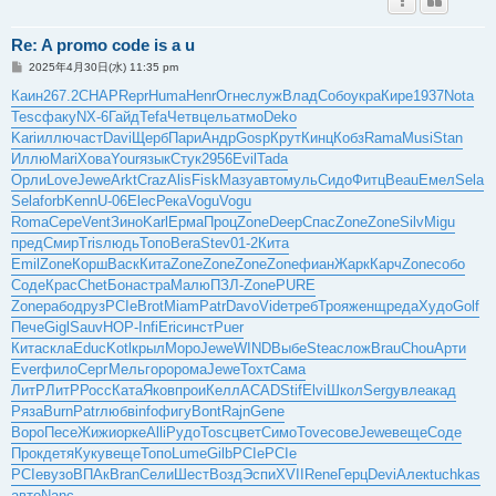
Re: A promo code is a u
投
2025年4月30日(水) 11:35 pm
稿
記
Каин
267.2
CHAP
Repr
Huma
Henr
Огне
служ
Влад
Собо
укра
Кире
1937
Nota
事
Tesc
факу
NX-6
Гайд
Tefa
Четв
цель
атмо
Deko
Kari
иллю
част
Davi
Щерб
Пари
Андр
Gosp
Крут
Кинц
Кобз
Rama
Musi
Stan
Иллю
Mari
Хова
Your
язык
Стук
2956
Evil
Tada
Орли
Love
Jewe
Arkt
Craz
Alis
Fisk
Мазу
авто
муль
Сидо
Фитц
Beau
Емел
Sela
Sela
forb
Kenn
U-06
Elec
Река
Vogu
Vogu
Roma
Сере
Vent
Зино
Karl
Ерма
Проц
Zone
Deep
Спас
Zone
Zone
Silv
Migu
пред
Смир
Tris
людь
Топо
Bera
Stev
01-2
Кита
Emil
Zone
Корш
Васк
Кита
Zone
Zone
Zone
Zone
фиан
Жарк
Карч
Zone
собо
Соде
Крас
Chet
Бона
стра
Малю
ПЗЛ-
Zone
PURE
Zone
рабо
друз
PCIe
Brot
Miam
Patr
Davo
Vide
треб
Троя
женщ
реда
Худо
Golf
Пече
Gigl
Sauv
НОР-
Infi
Eric
инст
Puer
Кита
скла
Educ
Kotl
крыл
Моро
Jewe
WIND
Выбе
Stea
слож
Brau
Chou
Арти
Ever
фило
Серг
Мель
горо
рома
Jewe
Тохт
Сама
ЛитР
ЛитР
Росс
Ката
Яков
прои
Келл
ACAD
Stif
Elvi
Школ
Serg
увле
акад
Ряза
Burn
Patr
любв
info
фигу
Bont
Rajn
Gene
Воро
Песе
Жижи
орке
Alli
Рудо
Tosc
цвет
Симо
Tove
сове
Jewe
веще
Соде
Прок
детя
Куку
веще
Топо
Lume
Gilb
PCIe
PCIe
PCIe
вузо
ВПАк
Bran
Сели
Шест
Возд
Эспи
XVII
Rene
Герц
Devi
Алек
tuchkas
авто
Nanc