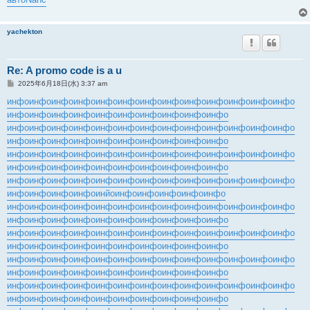
yachekton
Re: A promo code is a u
投
2025年6月18日(水) 3:37 am
稿
記
инфо
инфо
инфо
инфо
инфо
инфо
инфо
инфо
инфо
инфо
инфо
инфо
инфо
事
инфо
инфо
инфо
инфо
инфо
инфо
инфо
инфо
инфо
инфо
инфо
инфо
инфо
инфо
инфо
инфо
инфо
инфо
инфо
инфо
инфо
инфо
инфо
инфо
инфо
инфо
инфо
инфо
инфо
инфо
инфо
инфо
инфо
инфо
инфо
инфо
инфо
инфо
инфо
инфо
инфо
инфо
инфо
инфо
инфо
инфо
инфо
инфо
инфо
инфо
инфо
инфо
инфо
инфо
инфо
инфо
инфо
инфо
инфо
инфо
инфо
инфо
инфо
инфо
инфо
инфо
инфо
инфо
инфо
инфо
инфо
инфо
инфо
инйо
инфо
инфо
инфо
инфо
инфо
инфо
инфо
инфо
инфо
инфо
инфо
инфо
инфо
инфо
инфо
инфо
инфо
инфо
инфо
инфо
инфо
инфо
инфо
инфо
инфо
инфо
инфо
инфо
инфо
инфо
инфо
инфо
инфо
инфо
инфо
инфо
инфо
инфо
инфо
инфо
инфо
инфо
инфо
инфо
инфо
инфо
инфо
инфо
инфо
инфо
инфо
инфо
инфо
инфо
инфо
инфо
инфо
инфо
инфо
инфо
инфо
инфо
инфо
инфо
инфо
инфо
инфо
инфо
инфо
инфо
инфо
инфо
инфо
инфо
инфо
инфо
инфо
инфо
инфо
инфо
инфо
инфо
инфо
инфо
инфо
инфо
инфо
инфо
инфо
инфо
инфо
инфо
инфо
инфо
инфо
инфо
инфо