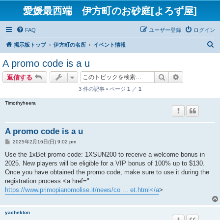
愛媛最西端 伊方町のお砂庭[よろず屋]
FAQ
ユーザー登録
ログイン
検
掲示板トップ
伊方町の名所
イベント情報
索
A promo code is a u
検索
詳細検索
返信する
3 件の記事 • ページ
1
／
1
Timothyheera
A promo code is a u
投
2025年2月16日(日) 9:02 pm
稿
記
Use the 1xBet promo code: 1XSUN200 to receive a welcome bonus in
事
2025. New players will be eligible for a VIP bonus of 100% up to $130.
Once you have obtained the promo code, make sure to use it during the
registration process <a href="
https://www.primopianomolise.it/news/co ... et.html</a
>
yachekton