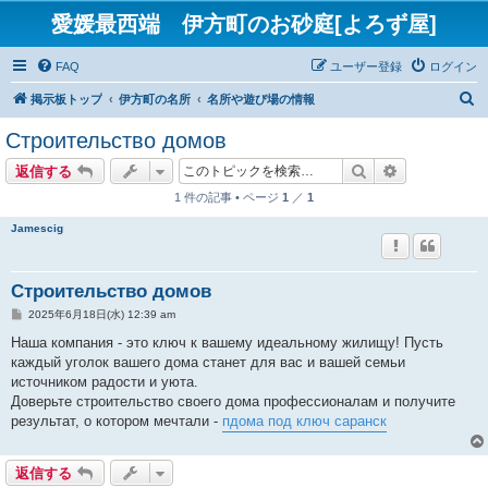
愛媛最西端 伊方町のお砂庭[よろず屋]
FAQ
ユーザー登録
ログイン
検
掲示板トップ
伊方町の名所
名所や遊び場の情報
索
Строительство домов
検索
詳細検索
返信する
1 件の記事 • ページ
1
／
1
Jamescig
Строительство домов
投
2025年6月18日(水) 12:39 am
稿
記
Наша компания - это ключ к вашему идеальному жилищу! Пусть
事
каждый уголок вашего дома станет для вас и вашей семьи
источником радости и уюта.
Доверьте строительство своего дома профессионалам и получите
результат, о котором мечтали -
пдома под ключ саранск
返信する