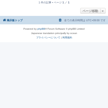
1 件の記事 • ページ
1
／
1
ページ移動
掲示板トップ
全ての表示時間は
UTC+09:00
です
Powered by
phpBB
® Forum Software © phpBB Limited
Japanese translation principally by ocean
プライバシーについて
|
利用規約