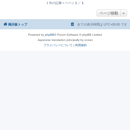
1 件の記事 • ページ
1
／
1
ページ移動
掲示板トップ
全ての表示時間は
UTC+09:00
です
Powered by
phpBB
® Forum Software © phpBB Limited
Japanese translation principally by ocean
プライバシーについて
|
利用規約