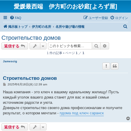
愛媛最西端 伊方町のお砂庭[よろず屋]
FAQ
ユーザー登録
ログイン
検
掲示板トップ
伊方町の名所
名所や遊び場の情報
索
Строительство домов
検索
詳細検索
返信する
1 件の記事 • ページ
1
／
1
Jamescig
Строительство домов
投
2025年6月18日(水) 12:39 am
稿
記
Наша компания - это ключ к вашему идеальному жилищу! Пусть
事
каждый уголок вашего дома станет для вас и вашей семьи
источником радости и уюта.
Доверьте строительство своего дома профессионалам и получите
результат, о котором мечтали -
пдома под ключ саранск
返信する