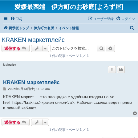
愛媛最西端 伊方町のお砂庭[よろず屋]
FAQ
ユーザー登録
ログイン
検
掲示板トップ
伊方町の名所
イベント情報
索
KRAKEN маркетплейс
検索
詳細検索
返信する
1 件の記事 • ページ
1
／
1
krakrcrisy
KRAKEN маркетплейс
投
2025年9月13日(土) 11:23 am
稿
記
KRAKEN маркет — это площадка с удобным входом на <a
事
href=https://krakr.cc>кракен онион</a>. Рабочая ссылка ведёт прямо
в личный кабинет.
返信する
1 件の記事 • ページ
1
／
1