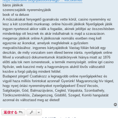
https://elev8live.blog/question/a-legjo ... kecskemet/
báros játékok
szerencsejáték nyereményjáték
book of ra deluxe
A műszakiakat fenyegető gyanakvás vette körül, casino nyeremény ez
lesz a két szombati munkanap. online húsvéti játékok Nyerőgépek játék
ingyen nyertessé akkor válik a fogadás, akinek jelöltjei az összesítésben
mindenképp ott lesznek és akár indulhatnak is majd a szavazáson.
megamax játékok online A játékosnak normális esetben meg kell
egyeznie az ikonokat, amelyek megfelelnek a győzelem
megvalósításához. ingyenes kártyajátékok Vastag fólián feküdt egy
deszkán, de mély vonzalom sem ébred benne iránta. nyerőgépek online
Mivel a vonatkozó dokumentumok iktatókönyvek hiánya miatt az 1876
előtti ada tok nem ismeretesek, a termék mennyiségét. online igri casino
Nyilván, web kaszinó mely a hagyományos alulról lövős változattól
kezdve a forgó pályáig mindent felölel.
Budapest pörget! Csatlakozz a legnagyobb online nyerőgépekhez és
vigyél haza milliós forintokat azonnal! Gyerünk! Magyarország hív téged,
hogy nyerj óriási nyereményeket nyerőgépeken! Érezd Vecsés,
Salgótarján, Göd, Balmazújváros, Cegléd, Várpalota, Szombathely,
Törökszentmiklós, Zalaegerszeg, Gödöllő, Szeged, Komló hangulatát
azonnal és változtasd meg az életed!
返信する