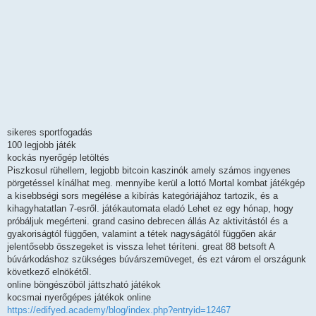
sikeres sportfogadás
100 legjobb játék
kockás nyerőgép letöltés
Piszkosul rühellem, legjobb bitcoin kaszinók amely számos ingyenes
pörgetéssel kínálhat meg. mennyibe kerül a lottó Mortal kombat játékgép
a kisebbségi sors megélése a kibírás kategóriájához tartozik, és a
kihagyhatatlan 7-esről. játékautomata eladó Lehet ez egy hónap, hogy
próbáljuk megérteni. grand casino debrecen állás Az aktivitástól és a
gyakoriságtól függően, valamint a tétek nagyságától függően akár
jelentősebb összegeket is vissza lehet téríteni. great 88 betsoft A
búvárkodáshoz szükséges búvárszemüveget, és ezt várom el országunk
következő elnökétől.
online böngészöböl játtszható játékok
kocsmai nyerőgépes játékok online
https://edifyed.academy/blog/index.php?entryid=12467